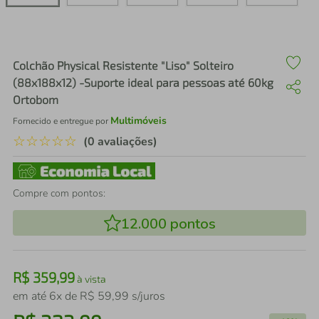
air fryer
4
º
iphone
5
º
Colchão Physical Resistente "Liso" Solteiro
(88x188x12) -Suporte ideal para pessoas até 60kg
Ortobom
Multimóveis
Fornecido e entregue por
☆
☆
☆
☆
☆
(0 avaliações)
Compre com pontos:
12.000
pontos
R$
359
,
99
à vista
em até
6
x de
R$
59
,
99
s/juros