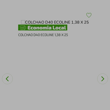
com
m
COLCHAO D40 ECOLINE 1,38 X 25
Col
D18