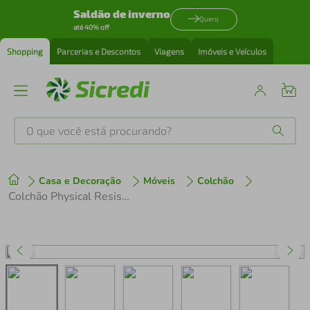
Saldão de inverno
Quero
até 40% off
Shopping
Parcerias e Descontos
Viagens
Imóveis e Veículos
O que você está procurando?
Produtos mais buscados
Casa e Decoração
Móveis
Colchão
tenis
1
º
Colchão Physical Resistente "Liso" Solteiro (88x188x12) -Suporte ideal para pessoas até 60kg Ortobom
cafeteira
2
º
perfume
3
º