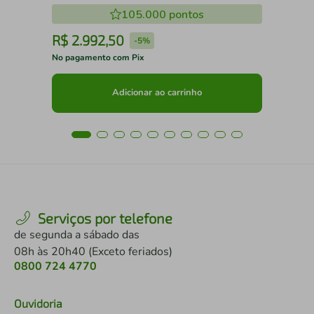
105.000
pontos
R$
2
.
992
,
50
R
-
5%
No pagamento com Pix
No 
Adicionar ao carrinho
Serviços por telefone
de segunda a sábado das
08h às 20h40 (Exceto feriados)
0800 724 4770
Ouvidoria