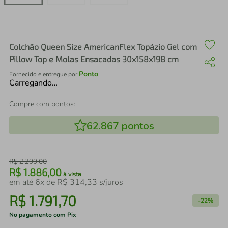
air fryer
4
º
iphone
5
º
Colchão Queen Size AmericanFlex Topázio Gel com
Pillow Top e Molas Ensacadas 30x158x198 cm
Ponto
Fornecido e entregue por
Carregando…
Compre com pontos:
62.867
pontos
R$
2
.
299
,
00
R$
1
.
886
,
00
à vista
em até
6
x de
R$
314
,
33
s/juros
R$
1
.
791
,
70
-
22%
No pagamento com Pix