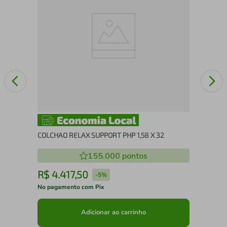
2,0
COLCHAO RELAX SUPPORT PHP 1,58 X 32
155.000
pontos
R$
4
.
417
,
50
R
-
5%
No pagamento com Pix
No 
Adicionar ao carrinho