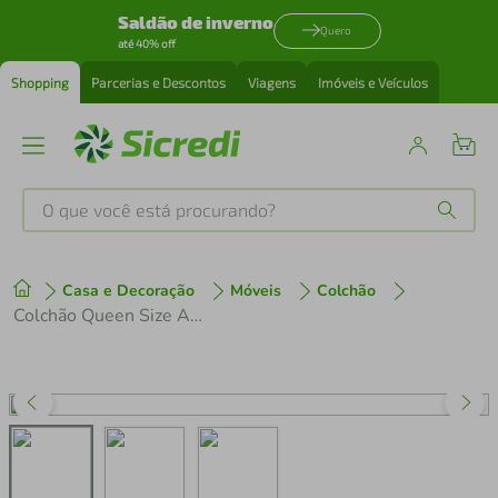
Saldão de inverno
Quero
até 40% off
Shopping
Parcerias e Descontos
Viagens
Imóveis e Veículos
O que você está procurando?
Produtos mais buscados
Casa e Decoração
Móveis
Colchão
tenis
1
º
Colchão Queen Size AmericanFlex Topázio Gel com Pillow Top e Molas Ensacadas 30x158x198 cm
cafeteira
2
º
perfume
3
º