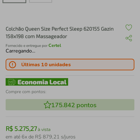
air fryer
4
º
iphone
5
º
Colchão Queen Size Perfect Sleep 620155 Gazin
158x198 com Massageador
Certel
Fornecido e entregue por
Carregando…
Últimas 10 unidades
Compre com pontos:
175.842
pontos
R$
5
.
275
,
27
à vista
em até
6
x de
R$
879
,
21
s/juros