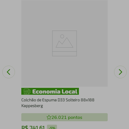
ow
COL
Colchão de Espuma D33 Solteiro 88x188
Kappesberg
26.021
pontos
R$
741
,
61
R
-
5%