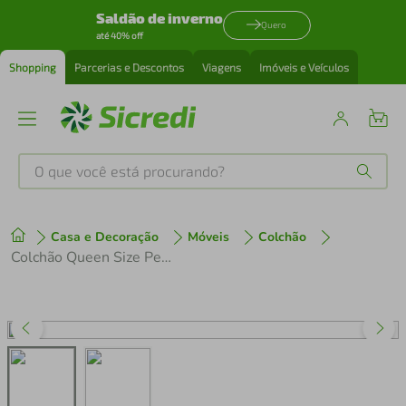
Saldão de inverno
Quero
até 40% off
Shopping
Parcerias e Descontos
Viagens
Imóveis e Veículos
O que você está procurando?
Produtos mais buscados
Casa e Decoração
Móveis
Colchão
tenis
1
º
Colchão Queen Size Perfect Sleep 620155 Gazin 158x198 com Massageador
cafeteira
2
º
perfume
3
º