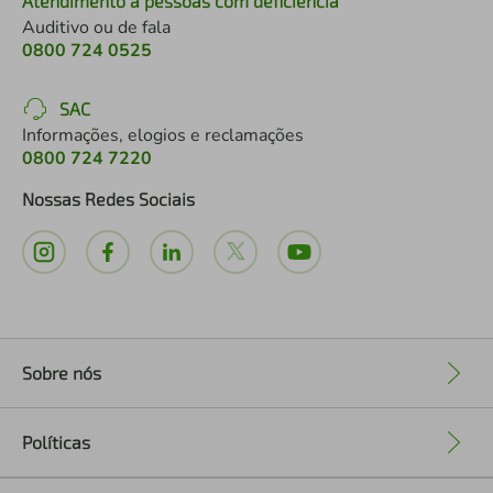
Atendimento a pessoas com deficiência
Auditivo ou de fala
0800 724 0525
SAC
Informações, elogios e reclamações
0800 724 7220
Nossas Redes Sociais
Sobre nós
+
Políticas
+