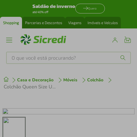
Saldão de inverno
Quero
até 40% off
Shopping
Parcerias e Descontos
Viagens
Imóveis e Veículos
O que você está procurando?
Produtos mais buscados
Casa e Decoração
Móveis
Colchão
tenis
1
º
Colchão Queen Size Umaflex Berlim com Pillow Top e Molas Ensacadas 30x158x198 cm - Castor/Branco
cafeteira
2
º
perfume
3
º