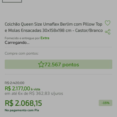
air fryer
4
º
iphone
5
º
Colchão Queen Size Umaflex Berlim com Pillow Top
e Molas Ensacadas 30x158x198 cm - Castor/Branco
Extra
Fornecido e entregue por
Carregando…
Compre com pontos:
72.567
pontos
R$
2
.
420
,
00
R$
2
.
177
,
00
à vista
em até
6
x de
R$
362
,
83
s/juros
R$
2
.
068
,
15
-
15%
No pagamento com Pix