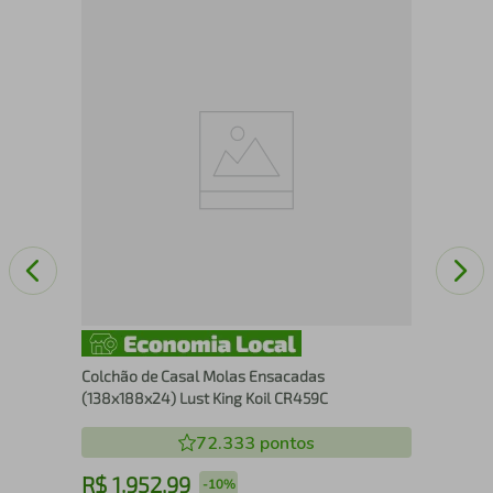
low
Col
Oxf
Colchão de Casal Molas Ensacadas
(138x188x24) Lust King Koil CR459C
72.333
pontos
R$
1
.
952
,
99
R
-
10%