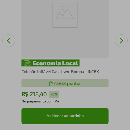
Colchão Inflável Casal sem Bomba - INTEX
7.663
pontos
R$
218
,
40
R
-
5%
No pagamento com Pix
No 
Adicionar ao carrinho