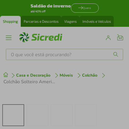
Saldão de inverno
Quero
até 40% off
Shopping
Parcerias e Descontos
Viagens
Imóveis e Veículos
O que você está procurando?
Produtos mais buscados
Casa e Decoração
Móveis
Colchão
tenis
1
º
Colchão Solteiro AmericanFlex Topázio Gel com Pillow Top e Molas Ensacadas 30x88x188 cm
cafeteira
2
º
perfume
3
º