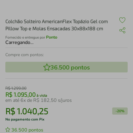
air fryer
4
º
iphone
5
º
Colchão Solteiro AmericanFlex Topázio Gel com
Pillow Top e Molas Ensacadas 30x88x188 cm
Ponto
Fornecido e entregue por
Carregando…
Compre com pontos:
36.500
pontos
R$
1
.
299
,
00
R$
1
.
095
,
00
à vista
em até
6
x de
R$
182
,
50
s/juros
R$
1
.
040
,
25
-
20%
No pagamento com Pix
36.500
pontos