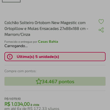
air fryer
4
º
iphone
5
º
Colchão Solteiro Ortobom New Magestic com
Ortopillow e Molas Ensacadas 27x88x188 cm -
Marrom/Cinza
Casas Bahia
Fornecido e entregue por
Carregando…
Última(s) 5 unidade(s)
Compre com pontos:
34.467
pontos
R$
1
.
079
,
10
R$
1
.
034
,
00
à vista
em até
6
x de
R$
172
,
33
s/juros