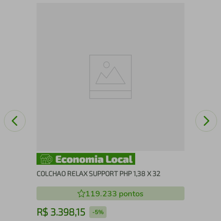
low
COL
COLCHAO RELAX SUPPORT PHP 1,38 X 32
119.233
pontos
R$
3
.
398
,
15
R
-
5%