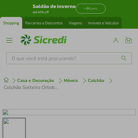
Saldão de inverno
Quero
até 40% off
Shopping
Parcerias e Descontos
Viagens
Imóveis e Veículos
O que você está procurando?
Produtos mais buscados
Casa e Decoração
Móveis
Colchão
tenis
1
º
Colchão Solteiro Ortobom New Magestic com Ortopillow e Molas Ensacadas 27x88x188 cm - Marrom/Cinza
cafeteira
2
º
perfume
3
º