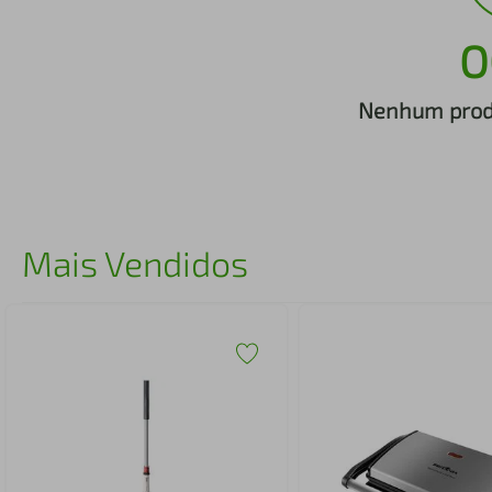
iphone
5
º
O
Nenhum produ
Mais Vendidos