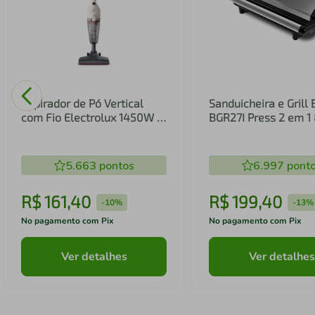
Aspirador de Pó Vertical
Sanduicheira e Grill 
com Fio Electrolux 1450W 2
BGR27I Press 2 em 
em 1 Filtro HEPA Branco
(STK14B)
5.663
pontos
6.997
pont
R$
161
,
40
R$
199
,
40
-
10%
-
13%
No pagamento com Pix
No pagamento com Pix
Ver detalhes
Ver detalhes