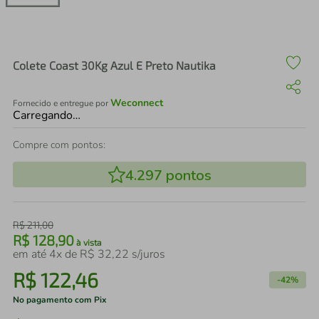
air fryer
4
º
iphone
5
º
Colete Coast 30Kg Azul E Preto Nautika
Weconnect
Fornecido e entregue por
Carregando…
Compre com pontos:
4.297
pontos
R$
211
,
00
R$
128
,
90
à vista
em até
4
x de
R$
32
,
22
s/juros
R$
122
,
46
-
42%
No pagamento com Pix