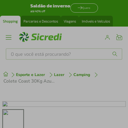
Saldão de inverno
Quero
até 40% off
Shopping
Parcerias e Descontos
Viagens
Imóveis e Veículos
O que você está procurando?
Produtos mais buscados
Esporte e Lazer
Lazer
Camping
tenis
1
º
Colete Coast 30Kg Azul E Preto Nautika
cafeteira
2
º
perfume
3
º