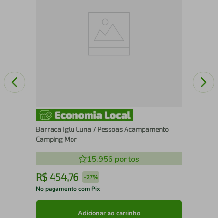
Barraca Iglu Luna 7 Pessoas Acampamento
Camping Mor
15.956
pontos
R$
454
,
76
R
-
27%
No pagamento com Pix
No 
Adicionar ao carrinho