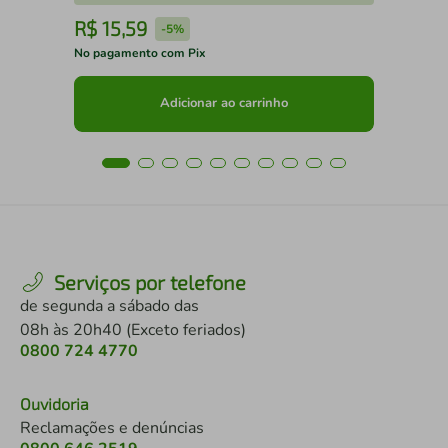
R$
15
,
59
R
-
5%
No pagamento com Pix
No 
Adicionar ao carrinho
Serviços por telefone
de segunda a sábado das
08h às 20h40 (Exceto feriados)
0800 724 4770
Ouvidoria
Reclamações e denúncias