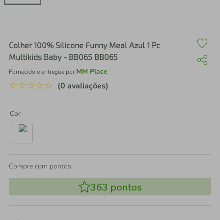
air fryer
4
º
iphone
5
º
Colher 100% Silicone Funny Meal Azul 1 Pc
Multikids Baby - BB065 BB065
MM Place
Fornecido e entregue por
☆
☆
☆
☆
☆
(0 avaliações)
Cor
Compre com pontos:
363
pontos