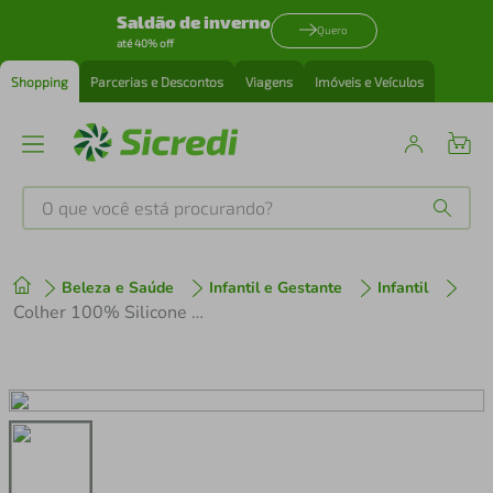
Saldão de inverno
Quero
até 40% off
Shopping
Parcerias e Descontos
Viagens
Imóveis e Veículos
O que você está procurando?
Produtos mais buscados
Beleza e Saúde
Infantil e Gestante
Infantil
tenis
1
º
Colher 100% Silicone Funny Meal Azul 1 Pc Multikids Baby - BB065 BB065
cafeteira
2
º
perfume
3
º