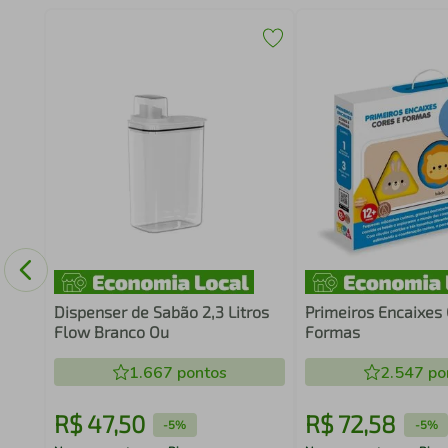
om 3
Dispenser de Sabão 2,3 Litros
Primeiros Encaixes 
Flow Branco Ou
Formas
1.667
pontos
2.547
po
R$
47
,
50
R$
72
,
58
-
5%
-
5%