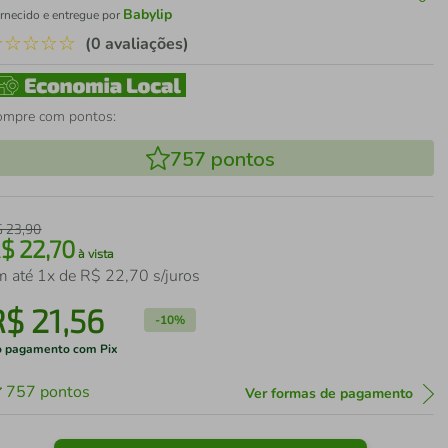
Babylip
rnecido e entregue por
☆
☆
☆
☆
☆
(0 avaliações)
ompre com pontos:
757
pontos
$
23
,
90
R$
22
,
70
à vista
m até
1
x de
R$
22
,
70
s/juros
R$
21
,
56
-
10%
 pagamento com Pix
757
pontos
Ver formas de pagamento