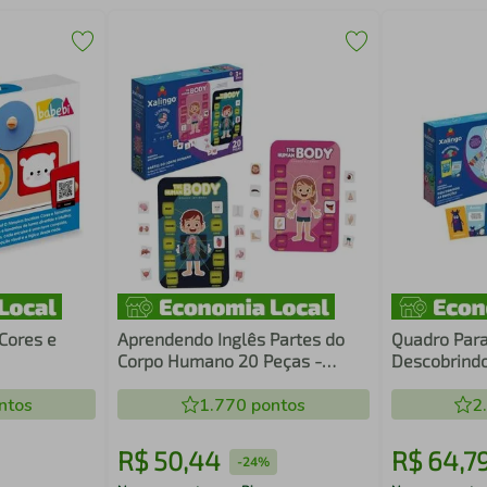
Cores e
Aprendendo Inglês Partes do
Quadro Para
Corpo Humano 20 Peças -
Descobrind
Xalingo
Xalingo
ntos
1.770
pontos
2
R$
50
,
44
R$
64
,
7
-
24%