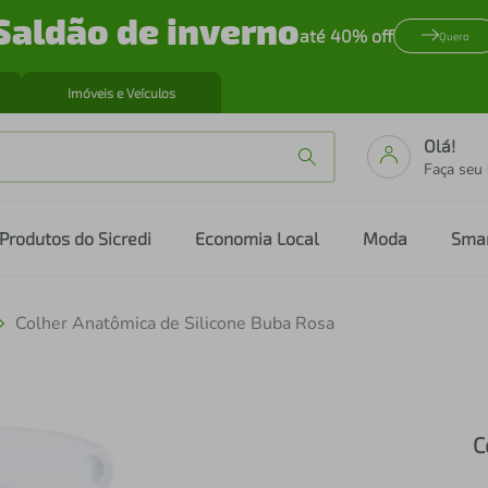
Saldão de inverno
até 40% off
Quero
Imóveis e Veículos
Olá!
Faça seu
Produtos do Sicredi
Economia Local
Moda
Sma
Colher Anatômica de Silicone Buba Rosa
C