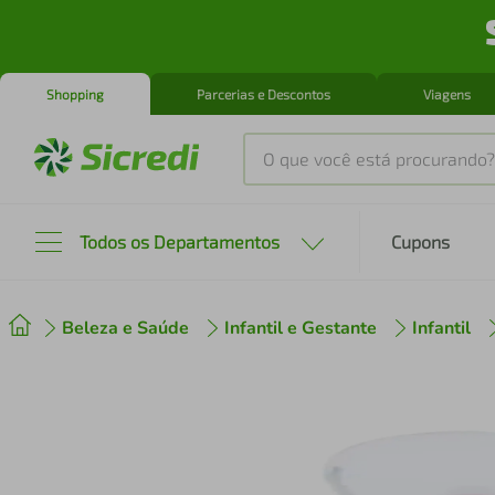
Shopping
Parcerias e Descontos
Viagens
O que você está procurando?
Produtos mais buscados
Todos os Departamentos
Cupons
tenis
1
º
Beleza e Saúde
Infantil e Gestante
Infantil
cafeteira
2
º
perfume
3
º
air fryer
4
º