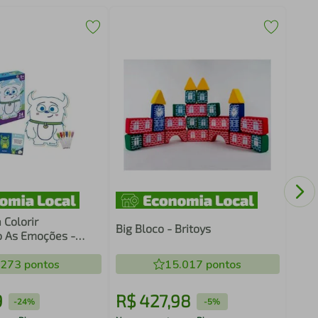
Marc
sort
 Colorir
Big Bloco - Britoys
o As Emoções -
.273
pontos
15.017
pontos
9
R$
427
,
98
R$
-
24%
-
5%