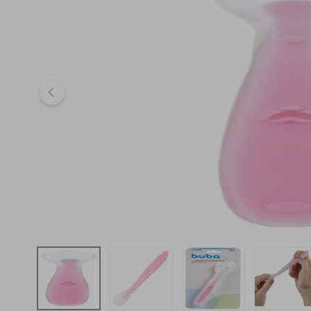
iphone
5
º