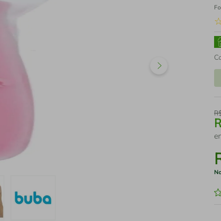
Fo
C
R
e
No