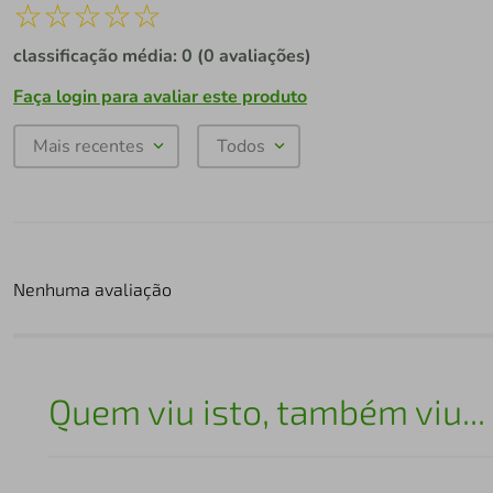
☆
☆
☆
☆
☆
classificação média: 0
(0 avaliações)
Faça login para avaliar este produto
Mais recentes
Todos
Nenhuma avaliação
Quem viu isto, também viu...