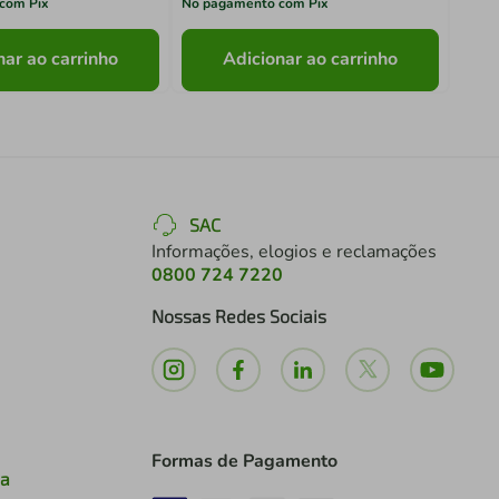
com Pix
No pagamento com Pix
No pa
nar ao carrinho
Adicionar ao carrinho
SAC
Informações, elogios e reclamações
0800 724 7220
Nossas Redes Sociais
Formas de Pagamento
ia