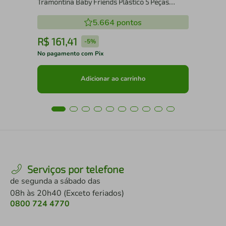
Tramontina Baby Friends Plástico 5 Peças
Colorido
5.664
pontos
R$
161
,
41
R
-
5%
No pagamento com Pix
No 
Adicionar ao carrinho
Serviços por telefone
de segunda a sábado das
08h às 20h40 (Exceto feriados)
0800 724 4770