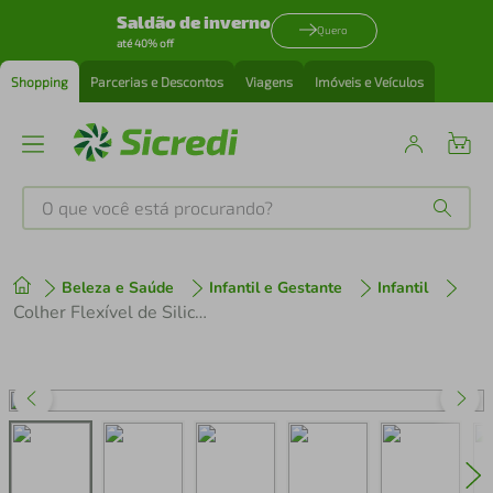
Saldão de inverno
Quero
até 40% off
Shopping
Parcerias e Descontos
Viagens
Imóveis e Veículos
O que você está procurando?
Produtos mais buscados
Beleza e Saúde
Infantil e Gestante
Infantil
tenis
1
º
Colher Flexível de Silicone Buba Rosa
cafeteira
2
º
perfume
3
º