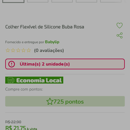
air fryer
4
º
iphone
5
º
Colher Flexível de Silicone Buba Rosa
Babylip
Fornecido e entregue por
☆
☆
☆
☆
☆
(0 avaliações)
Última(s) 2 unidade(s)
Compre com pontos:
725
pontos
R$
22
,
90
R$
21
,
75
à vista