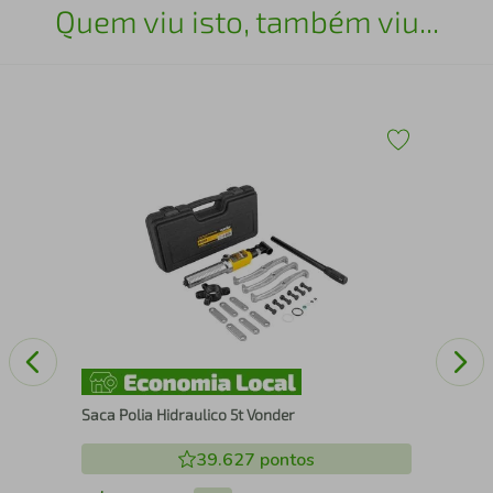
Quem viu isto, também viu...
 K
Cap
Che
Saca Polia Hidraulico 5t Vonder
39.627
pontos