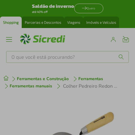
Saldão de inverno
Quero
até 40% off
Shopping
Parcerias e Descontos
Viagens
Imóveis e Veículos
O que você está procurando?
Produtos mais buscados
Ferramentas e Construção
Ferramentas
tenis
1
º
Colher Pedreiro Redon 10 22 cm Western
Ferramentas manuais
cafeteira
2
º
perfume
3
º