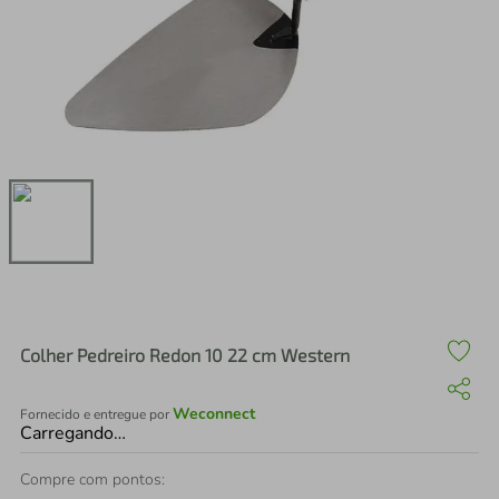
air fryer
4
º
iphone
5
º
Colher Pedreiro Redon 10 22 cm Western
Weconnect
Fornecido e entregue por
Carregando…
Compre com pontos: