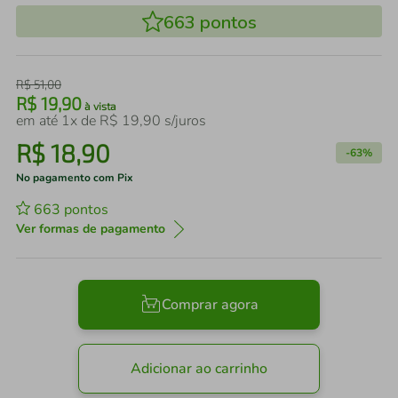
663
pontos
R$
51
,
00
R$
19
,
90
à vista
em até
1
x de
R$
19
,
90
s/juros
R$
18
,
90
-
63%
No pagamento com Pix
663
pontos
Ver formas de pagamento
Comprar agora
Adicionar ao carrinho