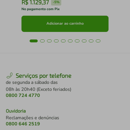
R$
1
.
129
,
37
R
-
5%
No pagamento com Pix
No 
Adicionar ao carrinho
Serviços por telefone
de segunda a sábado das
08h às 20h40 (Exceto feriados)
0800 724 4770
Ouvidoria
Reclamações e denúncias
0800 646 2519