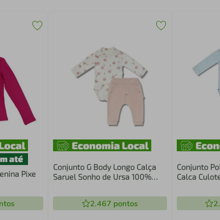
Conjunto G Body Longo Calça
Conjunto Po
enina Pixe
Saruel Sonho de Ursa 100%
Calca Culot
Algodão - Hug
Nuvens - H
ntos
2.467
pontos
2