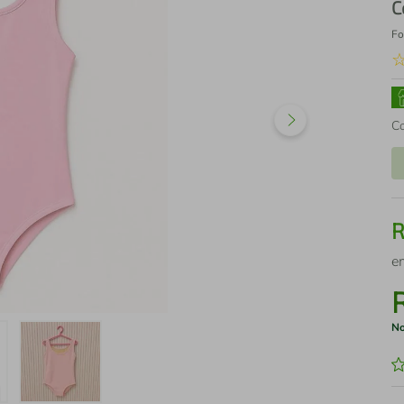
C
Fo
C
e
No