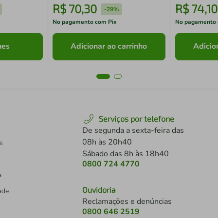
R$
70
,
30
R$
74
,
10
-
29%
No pagamento com Pix
No pagamento 
hes
Adicionar ao carrinho
Adicio
Serviços por telefone
De segunda a sexta-feira das
08h às 20h40
s
Sábado das 8h às 18h40
0800 724 4770
a
Ouvidoria
dade
Reclamações e denúncias
0800 646 2519