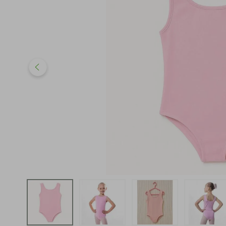
iphone
5
º