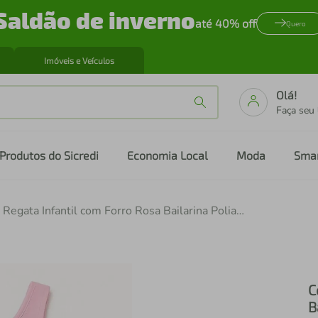
Saldão de inverno
até 40% off
Quero
Imóveis e Veículos
Olá!
Faça seu
Produtos do Sicredi
Economia Local
Moda
Sma
Collant Regata Infantil com Forro Rosa Bailarina Poliamida Tamanho 6 Colombina
C
B