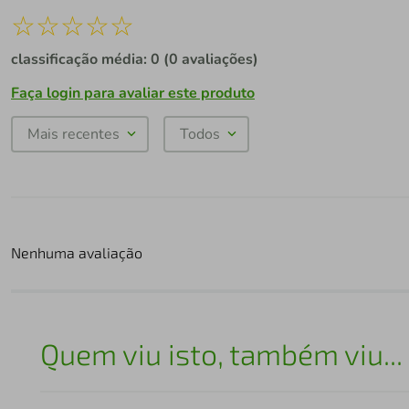
☆
☆
☆
☆
☆
classificação média: 0
(0 avaliações)
Faça login para avaliar este produto
Mais recentes
Todos
Nenhuma avaliação
Quem viu isto, também viu...