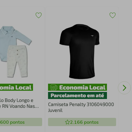
Cami
Morm
lo Body Longo e
Camiseta Penalty 3106049000
e RN Voando Nas
Juvenil
ug
.600
pontos
2.166
pontos