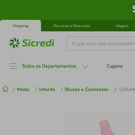
Shopping
Parcerias e Descontos
Viagens
O que você está procurando?
Produtos mais buscados
Todos os Departamentos
Cupons
tenis
1
º
Moda
Infantil
Blusas e Camisetas
cafeteira
2
º
perfume
3
º
air fryer
4
º