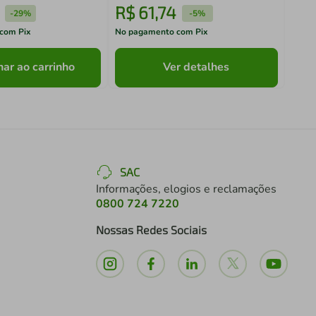
R$
61
,
74
R$
-
29%
-
5%
com Pix
No pagamento com Pix
No pa
nar ao carrinho
Ver detalhes
SAC
Informações, elogios e reclamações
0800 724 7220
Nossas Redes Sociais