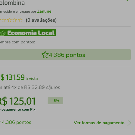
olombina
Zanline
rnecido e entregue por
☆
☆
☆
☆
☆
(0 avaliações)
ompre com pontos:
4.386
pontos
R$
131
,
59
à vista
m até
4
x de
R$
32
,
89
s/juros
R$
125
,
01
-
5%
 pagamento com Pix
4.386
pontos
Ver formas de pagamento