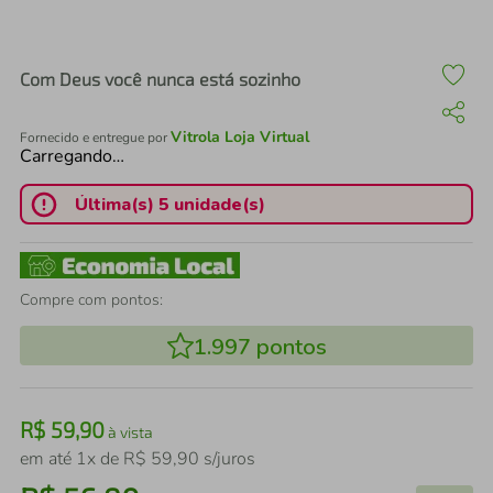
air fryer
4
º
iphone
5
º
Com Deus você nunca está sozinho
Vitrola Loja Virtual
Fornecido e entregue por
Carregando…
Última(s) 5 unidade(s)
Compre com pontos:
1.997
pontos
R$
59
,
90
à vista
em até
1
x de
R$
59
,
90
s/juros