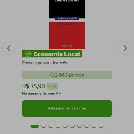
Sim
Passo a passo - francês
2.663
pontos
R$
75
,
90
R
-
5%
No pagamento com Pix
No 
Adicionar ao carrinho