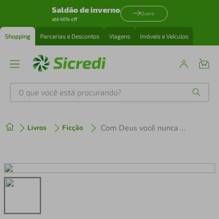
Saldão de inverno
Quero
até 40% off
Shopping
Parcerias e Descontos
Viagens
Imóveis e Veículos
O que você está procurando?
Produtos mais buscados
Com Deus você nunca está sozinho
Livros
Ficção
tenis
1
º
cafeteira
2
º
perfume
3
º