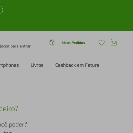
Meus Pedidos
login
para entrar
rtphones
Livros
Cashback em Fatura
ceiro?
você poderá