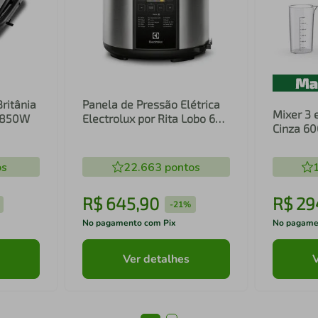
Britânia
Panela de Pressão Elétrica
Mixer 3 
1 850W
Electrolux por Rita Lobo 6L
Cinza 6
Preta Experience Digital
Inox e T
(PCC20)
(EIB20)
os
22.663
pontos
R$
645
,
90
R$
29
-
21%
No pagamento com Pix
No pagame
Ver detalhes