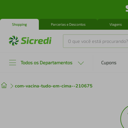
Shopping
Parcerias e Descontos
Viagens
O que você está procurando?
Produtos mais buscados
Todos os Departamentos
Cupons
tenis
1
º
com-vacina-tudo-em-cima--210675
cafeteira
2
º
perfume
3
º
air fryer
4
º