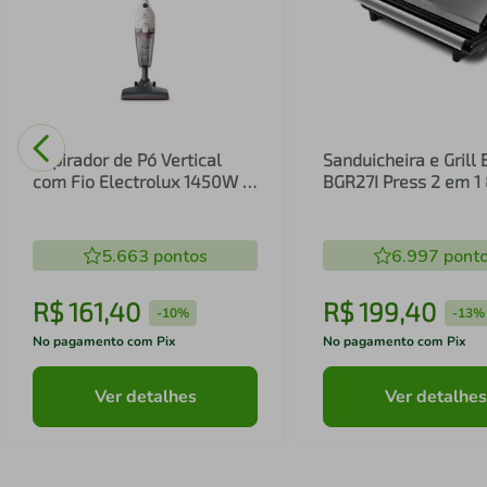
Aspirador de Pó Vertical
Sanduicheira e Grill 
com Fio Electrolux 1450W 2
BGR27I Press 2 em 
em 1 Filtro HEPA Branco
(STK14B)
5.663
pontos
6.997
pont
R$
161
,
40
R$
199
,
40
-
10%
-
13%
No pagamento com Pix
No pagamento com Pix
Ver detalhes
Ver detalhes