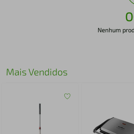
iphone
5
º
O
Nenhum produ
Mais Vendidos