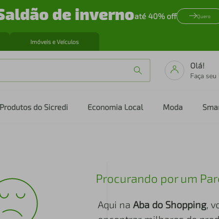
Saldão de inverno
até 40% off
Quero
Imóveis e Veículos
Olá!
Faça seu
Produtos do Sicredi
Economia Local
Moda
Sma
Procurando por um Par
Aqui na
Aba do Shopping
, 