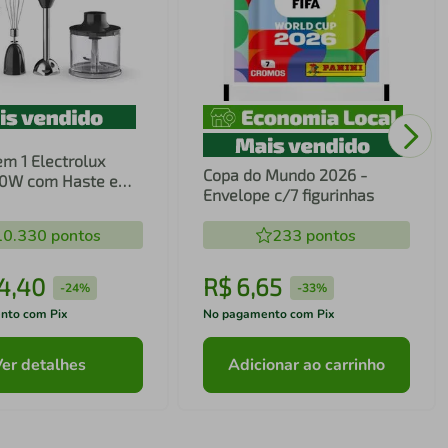
em 1 Electrolux
Copa do Mundo 2026 -
00W com Haste em
Envelope c/7 figurinhas
ecnologia TruFlow
10.330
pontos
233
pontos
4
,
40
R$
6
,
65
-
24%
-
33%
nto com Pix
No pagamento com Pix
Ver detalhes
Adicionar ao carrinho