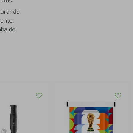
utos.
curando
onto.
Aba de