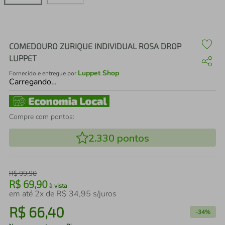
air fryer
4
º
iphone
5
º
COMEDOURO ZURIQUE INDIVIDUAL ROSA DROP
LUPPET
Luppet Shop
Fornecido e entregue por
Carregando…
Compre com pontos:
2.330
pontos
R$
99
,
90
R$
69
,
90
à vista
em até
2
x de
R$
34
,
95
s/juros
R$
66
,
40
-
34%