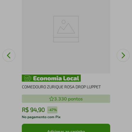
es
COM
PE
COMEDOURO ZURIQUE ROSA DROP LUPPET
3.330
pontos
R$
94
,
90
R
-
47%
No pagamento com Pix
No 
Adicionar ao carrinho