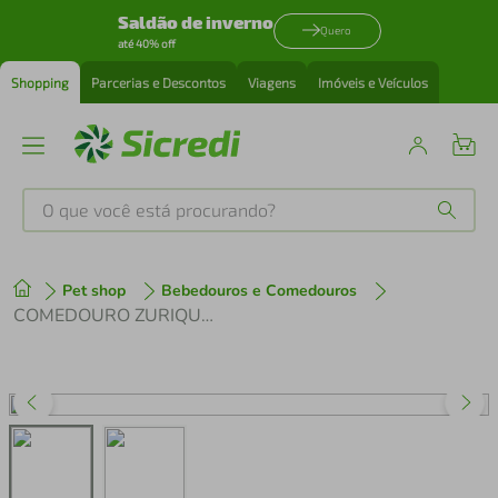
Saldão de inverno
Quero
até 40% off
Shopping
Parcerias e Descontos
Viagens
Imóveis e Veículos
O que você está procurando?
Produtos mais buscados
Pet shop
Bebedouros e Comedouros
tenis
1
º
COMEDOURO ZURIQUE INDIVIDUAL ROSA DROP LUPPET
cafeteira
2
º
perfume
3
º