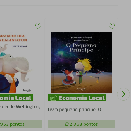
Livr
 dia de Wellington,
Livro pequeno príncipe, O
.953
pontos
2.953
pontos