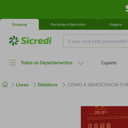
Shopping
Parcerias e Descontos
Viagens
O que você está procurando?
Produtos mais buscados
Todos os Departamentos
Cupons
tenis
1
º
Livros
Didáticos
COMO A DEMOCRACIA CHE
cafeteira
2
º
perfume
3
º
air fryer
4
º