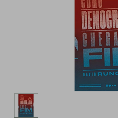
iphone
5
º