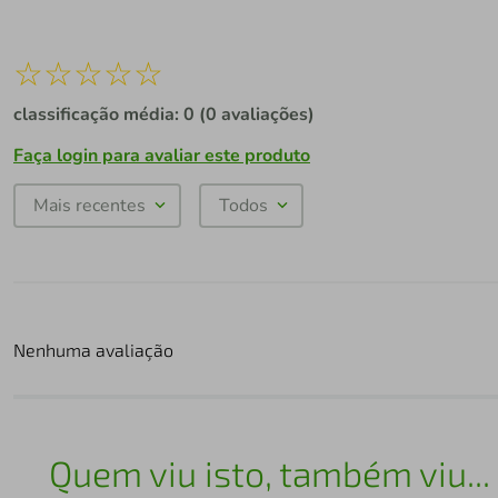
☆
☆
☆
☆
☆
classificação média: 0
(0 avaliações)
Faça login para avaliar este produto
Mais recentes
Todos
Nenhuma avaliação
Quem viu isto, também viu...