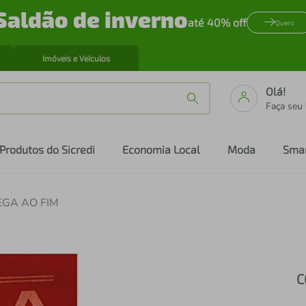
Saldão de inverno
até 40% off
Quero
Imóveis e Veículos
Olá!
Faça seu
Produtos do Sicredi
Economia Local
Moda
Sma
GA AO FIM
C