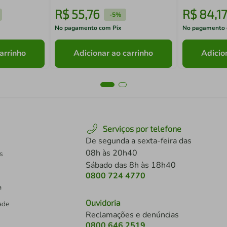
R$
55
,
76
R$
84
,
17
-
5%
No pagamento com Pix
No pagamento 
arrinho
Adicionar ao carrinho
Adicio
Serviços por telefone
De segunda a sexta-feira das
08h às 20h40
s
Sábado das 8h às 18h40
0800 724 4770
a
Ouvidoria
dade
Reclamações e denúncias
0800 646 2519