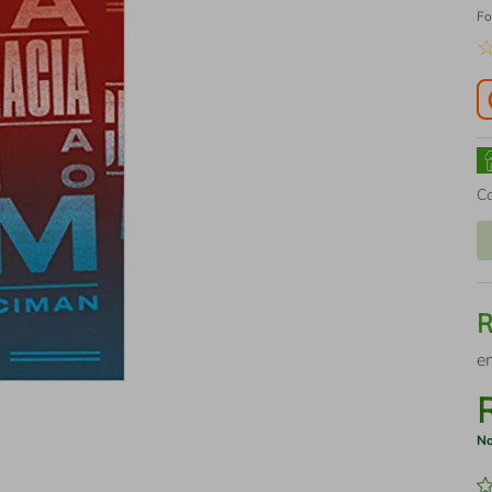
Fo
C
e
No