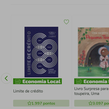
L
Livro Surpresa par
Limite de crédito
toupeira, Uma
1.997
pontos
3.097
po