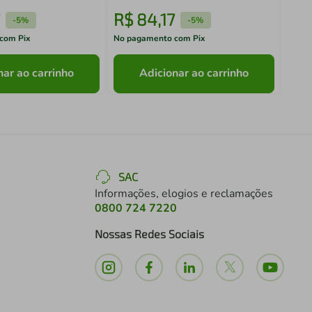
R$
84
,
17
R$
-
5%
-
5%
com Pix
No pagamento com Pix
No pa
nar ao carrinho
Adicionar ao carrinho
SAC
Informações, elogios e reclamações
0800 724 7220
Nossas Redes Sociais