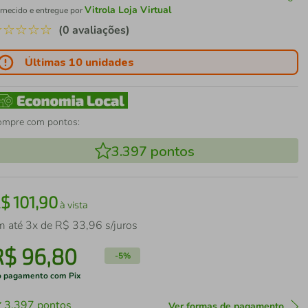
Vitrola Loja Virtual
rnecido e entregue por
☆
☆
☆
☆
☆
(0 avaliações)
Últimas 10 unidades
ompre com pontos:
3.397
pontos
R$
101
,
90
à vista
m até
3
x de
R$
33
,
96
s/juros
R$
96
,
80
-
5%
 pagamento com Pix
3.397
pontos
Ver formas de pagamento