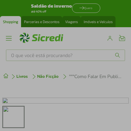
Saldão de inverno
Quero
até 40% off
Shopping
Parcerias e Descontos
Viagens
Imóveis e Veículos
O que você está procurando?
Produtos mais buscados
"""Como Falar Em Publico &Amp; Influenciar Pessoas No Mundo Dos Negócios - (Op)"""
Livros
Não Ficção
tenis
1
º
cafeteira
2
º
perfume
3
º