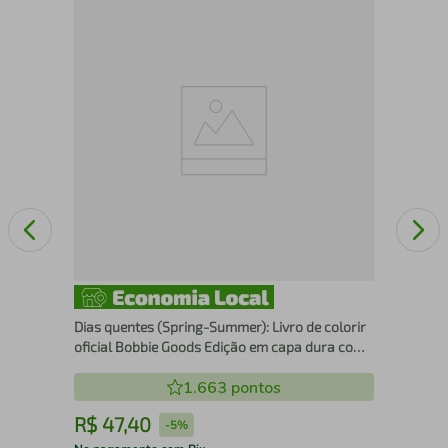
Com
ado
Dias quentes (Spring-Summer): Livro de colorir
oficial Bobbie Goods Edição em capa dura com
cartela de adesivos
1.663
pontos
R$
47
,
40
R
-
5%