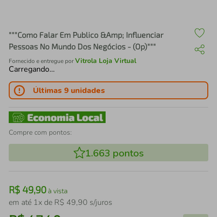
air fryer
4
º
iphone
5
º
"""Como Falar Em Publico &Amp; Influenciar
Pessoas No Mundo Dos Negócios - (Op)"""
Vitrola Loja Virtual
Fornecido e entregue por
Carregando…
Últimas 9 unidades
Compre com pontos:
1.663
pontos
R$
49
,
90
à vista
em até
1
x de
R$
49
,
90
s/juros