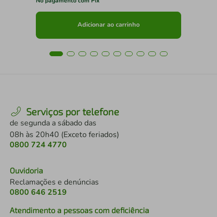
No pagamento com Pix
No 
Adicionar ao carrinho
Serviços por telefone
de segunda a sábado das
08h às 20h40 (Exceto feriados)
0800 724 4770
Ouvidoria
Reclamações e denúncias
0800 646 2519
Atendimento a pessoas com deficiência