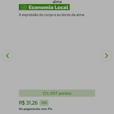
Fel
A expressão do corpo e as dores da alma
1.097
pontos
R$
31
,
26
R
-
5%
No pagamento com Pix
No 