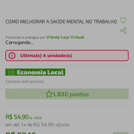
air fryer
4
º
iphone
5
º
COMO MELHORAR A SAÚDE MENTAL NO TRABALHO
Vitrola Loja Virtual
Fornecido e entregue por
Carregando…
Última(s) 4 unidade(s)
Compre com pontos:
1.830
pontos
R$
54
,
90
à vista
em até
1
x de
R$
54
,
90
s/juros