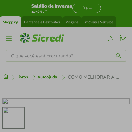
Saldão de inverno
Quero
até 40% off
Shopping
Parcerias e Descontos
Viagens
Imóveis e Veículos
O que você está procurando?
Produtos mais buscados
COMO MELHORAR A SAÚDE MENTAL NO TRABALHO
Livros
Autoajuda
tenis
1
º
cafeteira
2
º
perfume
3
º