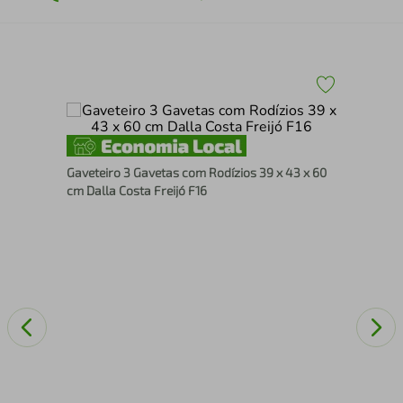
Côm
Gaveteiro 3 Gavetas com Rodízios 39 x 43 x 60
Oak
cm Dalla Costa Freijó F16