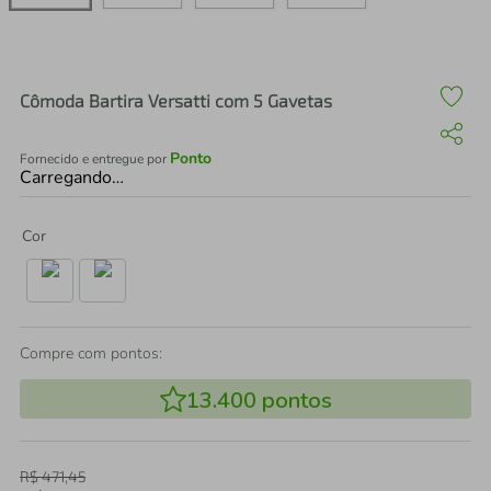
air fryer
4
º
iphone
5
º
Cômoda Bartira Versatti com 5 Gavetas
Ponto
Fornecido e entregue por
Carregando…
Cor
Compre com pontos:
13.400
pontos
R$
471
,
45