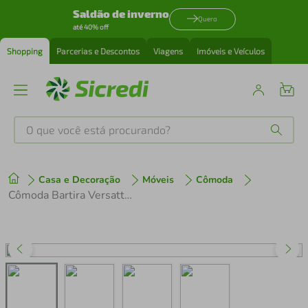
Saldão de inverno
Quero
até 40% off
Shopping
Parcerias e Descontos
Viagens
Imóveis e Veículos
O que você está procurando?
Produtos mais buscados
Casa e Decoração
Móveis
Cômoda
tenis
1
º
Cômoda Bartira Versatti com 5 Gavetas
cafeteira
2
º
perfume
3
º