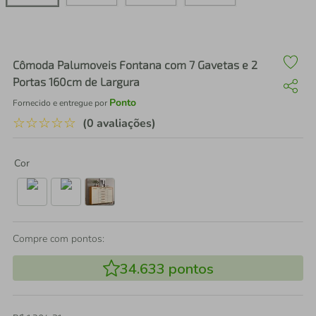
air fryer
4
º
iphone
5
º
Cômoda Palumoveis Fontana com 7 Gavetas e 2
Portas 160cm de Largura
Ponto
Fornecido e entregue por
☆
☆
☆
☆
☆
(0 avaliações)
Cor
Compre com pontos:
34.633
pontos