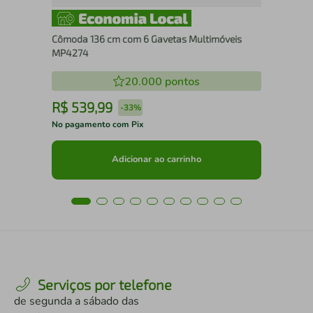
Cômoda 136 cm com 6 Gavetas Multimóveis
MP4274
20.000
pontos
R$
539
,
99
R
-
33%
No pagamento com Pix
No 
Adicionar ao carrinho
Serviços por telefone
de segunda a sábado das