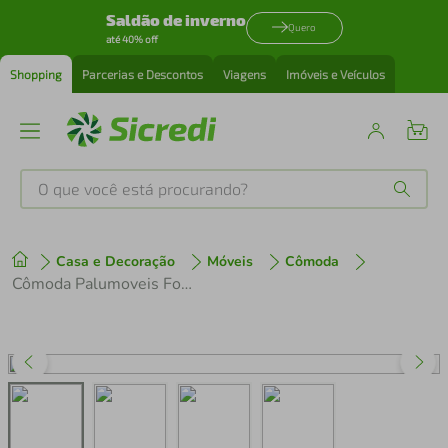
Saldão de inverno
Quero
até 40% off
Shopping
Parcerias e Descontos
Viagens
Imóveis e Veículos
O que você está procurando?
Produtos mais buscados
Casa e Decoração
Móveis
Cômoda
tenis
1
º
Cômoda Palumoveis Fontana com 7 Gavetas e 2 Portas 160cm de Largura
cafeteira
2
º
perfume
3
º