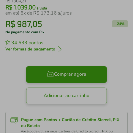
R$
1
.
304
,
21
R$
1
.
039
,
00
à vista
em até
6
x de
R$
173
,
16
s/juros
R$
987
,
05
-
24%
No pagamento com Pix
34.633
pontos
Ver formas de pagamento
Comprar agora
Adicionar ao carrinho
Pague com Pontos + Cartão de Crédito Sicredi, PIX
ou Boleto
Você pode utilizar seus Cartões de Crédito Sicredi , PIX ou