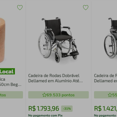
Cadeira de Rodas Dobrável
Cadeira de 
ica
Dellamed em Alumínio Até
Dellamed e
450cm Bege
120kg D600 T40 6470
D400 T48 6
tos
69.533
pontos
55
R$
1
.
793
,
96
R$
1
.
421
-
31%
No pagamento com Pix
No pagamento 