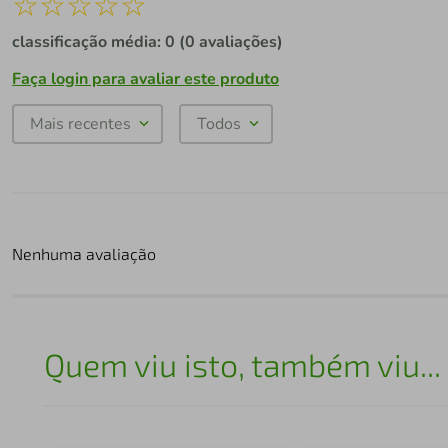
☆
☆
☆
☆
☆
classificação média: 0
(0 avaliações)
Faça login para avaliar este produto
Mais recentes
Todos
Nenhuma avaliação
Quem viu isto, também viu...