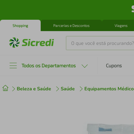
Shopping
Parcerias e Descontos
Viagens
O que você está procurando?
Produtos mais buscados
Todos os Departamentos
Cupons
tenis
1
º
Beleza e Saúde
Saúde
Equipamentos Médico
cafeteira
2
º
perfume
3
º
air fryer
4
º