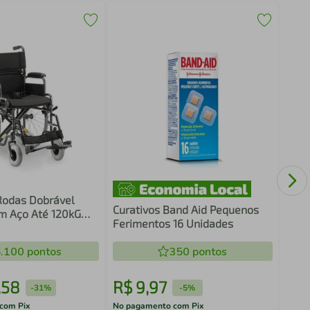
Biof
Rodas Dobrável
Curativos Band Aid Pequenos
m Aço Até 120kG
Ferimentos 16 Unidades
608
.100
pontos
350
pontos
,
58
R$
9
,
97
R$
-
31%
-
5%
com Pix
No pagamento com Pix
No pa