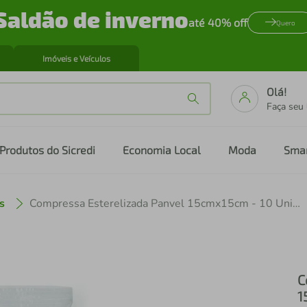
Saldão de inverno
até 40% off
Quero
Imóveis e Veículos
Olá!
Faça seu
Produtos do Sicredi
Economia Local
Moda
Sma
s
Compressa Esterelizada Panvel 15cmx15cm - 10 Unidades
C
1