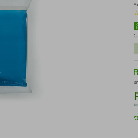
Fo
C
e
No