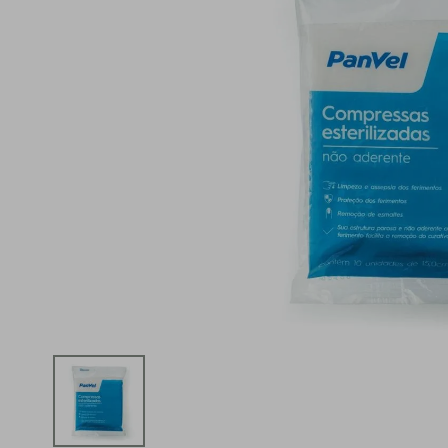
iphone
5
º