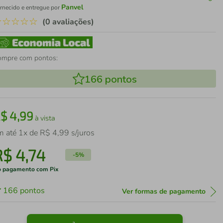
Panvel
rnecido e entregue por
☆
☆
☆
☆
☆
(0 avaliações)
ompre com pontos:
166
pontos
R$
4
,
99
à vista
m até
1
x de
R$
4
,
99
s/juros
R$
4
,
74
-
5%
 pagamento com Pix
166
pontos
Ver formas de pagamento