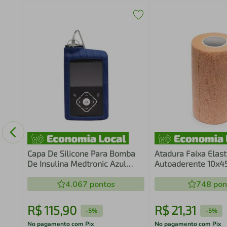
Capa De Silicone Para Bomba
Atadura Faixa Elast
De Insulina Medtronic Azul
Autoaderente 10x
Acc-822bl - 1 Unidade
Bioland
4.067
pontos
748
pon
R$
115
,
90
R$
21
,
31
-
5%
-
5%
No pagamento com Pix
No pagamento com Pix