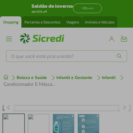
Saldão de inverno
Quero
até 40% off
Shopping
Parcerias e Descontos
Viagens
Imóveis e Veículos
O que você está procurando?
Produtos mais buscados
Beleza e Saúde
Infantil e Gestante
Infantil
tenis
1
º
Condicionador E Máscara Infantil Para Cabelos Crespos Johnsons Blackinho Poderoso 380ml
cafeteira
2
º
perfume
3
º