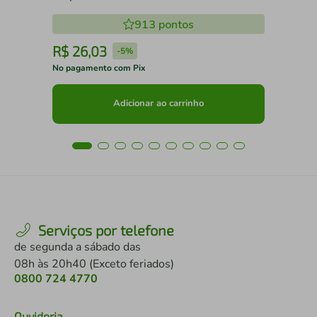
913
pontos
R$
26
,
03
R
-
5%
No pagamento com Pix
No 
Adicionar ao carrinho
Serviços por telefone
de segunda a sábado das
08h às 20h40 (Exceto feriados)
0800 724 4770
Ouvidoria