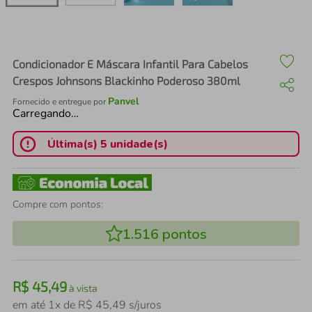
air fryer
4
º
iphone
5
º
Condicionador E Máscara Infantil Para Cabelos
Crespos Johnsons Blackinho Poderoso 380ml
Panvel
Fornecido e entregue por
Carregando…
Última(s) 5 unidade(s)
Compre com pontos:
1.516
pontos
R$
45
,
49
à vista
em até
1
x de
R$
45
,
49
s/juros