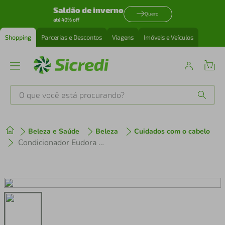
Saldão de inverno
Quero
até 40% off
Shopping
Parcerias e Descontos
Viagens
Imóveis e Veículos
O que você está procurando?
Produtos mais buscados
Beleza e Saúde
Beleza
Cuidados com o cabelo
tenis
1
º
Condicionador Eudora Siàge Hair-plastia 200ml
cafeteira
2
º
perfume
3
º