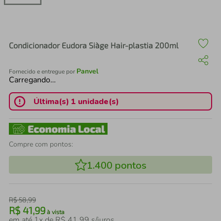
air fryer
4
º
iphone
5
º
Condicionador Eudora Siàge Hair-plastia 200ml
Panvel
Fornecido e entregue por
Carregando…
Última(s) 1 unidade(s)
Compre com pontos:
1.400
pontos
R$
58
,
99
R$
41
,
99
à vista
em até
1
x de
R$
41
,
99
s/juros