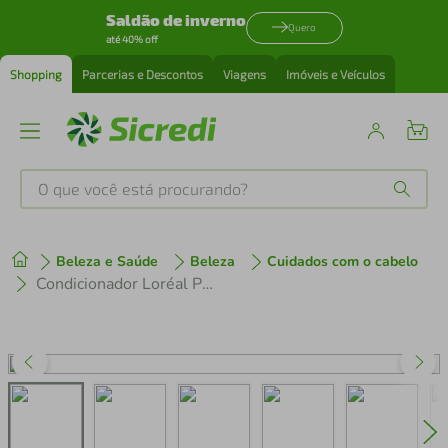
Saldão de inverno
Quero
até 40% off
Shopping
Parcerias e Descontos
Viagens
Imóveis e Veículos
O que você está procurando?
Produtos mais buscados
Beleza e Saúde
Beleza
Cuidados com o cabelo
tenis
1
º
Condicionador Loréal Paris Elseve Pure Hialurônico 400ml
cafeteira
2
º
perfume
3
º