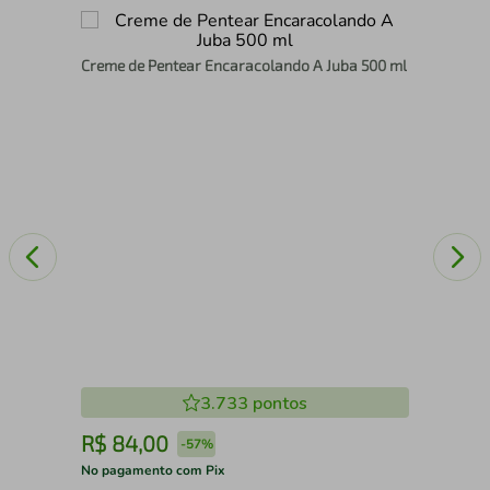
Cre
Creme de Pentear Encaracolando A Juba 500 ml
Man
3.733
pontos
R$
84
,
00
R
-
57%
No pagamento com Pix
No 