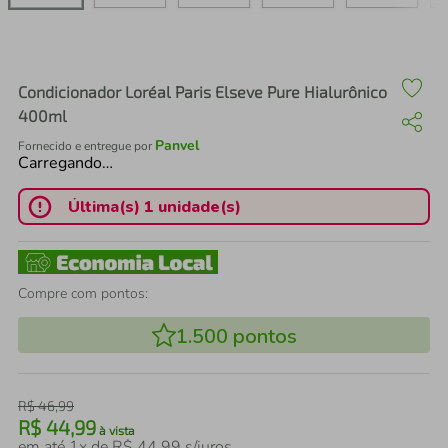
air fryer
4
º
iphone
5
º
Condicionador Loréal Paris Elseve Pure Hialurônico
400ml
Panvel
Fornecido e entregue por
Carregando…
Última(s) 1 unidade(s)
Compre com pontos:
1.500
pontos
R$
46
,
99
R$
44
,
99
à vista
em até
1
x de
R$
44
,
99
s/juros