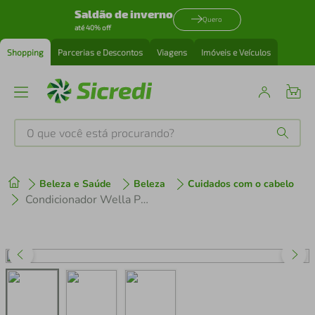
Saldão de inverno
Quero
até 40% off
Shopping
Parcerias e Descontos
Viagens
Imóveis e Veículos
O que você está procurando?
Produtos mais buscados
Beleza e Saúde
Beleza
Cuidados com o cabelo
tenis
1
º
Condicionador Wella Professionals Invigo Sun 200ml
cafeteira
2
º
perfume
3
º