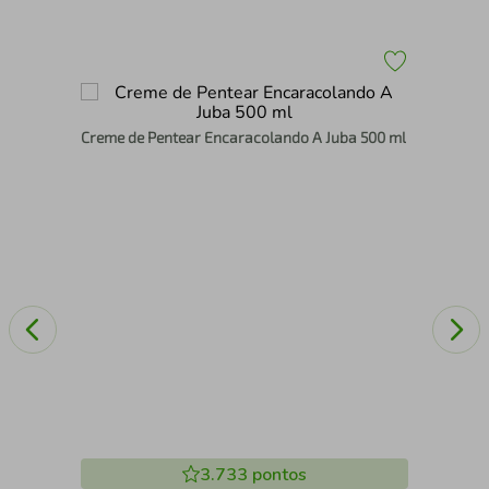
Creme de Pentear Encaracolando A Juba 500 ml
l
Kit
Con
3.733
pontos