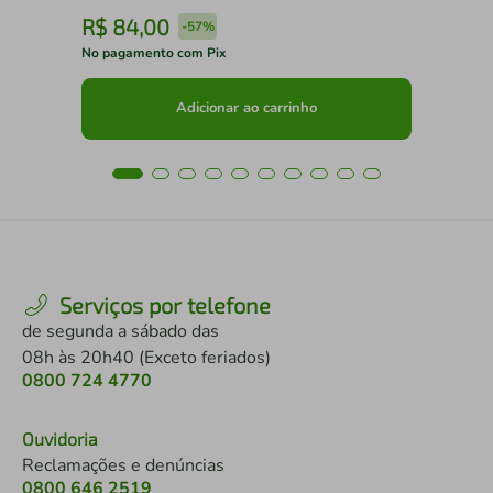
R$
84
,
00
R
-
57%
No pagamento com Pix
No 
Adicionar ao carrinho
Serviços por telefone
de segunda a sábado das
08h às 20h40 (Exceto feriados)
0800 724 4770
Ouvidoria
Reclamações e denúncias
0800 646 2519