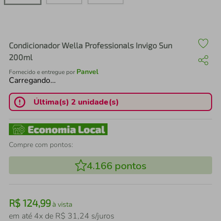
air fryer
4
º
iphone
5
º
Condicionador Wella Professionals Invigo Sun
200ml
Panvel
Fornecido e entregue por
Carregando…
Última(s) 2 unidade(s)
Compre com pontos:
4.166
pontos
R$
124
,
99
à vista
em até
4
x de
R$
31
,
24
s/juros