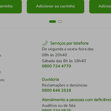
arrinho
Adicionar ao carrinho
Adicio
Serviços por telefone
De segunda a sexta-feira das
08h às 20h40
s
Sábado das 8h às 18h40
0800 724 4770
a
Ouvidoria
dade
Reclamações e denúncias
0800 646 2519
Atendimento a pessoas com deficiênc
Auditivo ou de fala
s
0800 724 0525