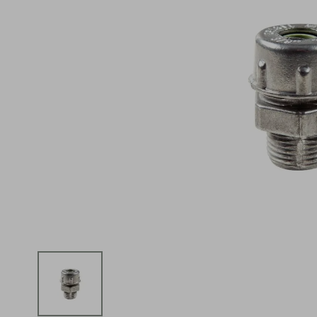
iphone
5
º