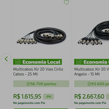
ores
Multicabos Xlr 20 Vias Cirilo
Multicabos Xlr 20 V
Cabos - 25 Mt
Angelo - 15 Mt
56.700
pontos
93.600
po
R$
1
.
615
,
95
R$
2
.
667
,
60
-
5%
No pagamento com Pix
No pagamento com Pix