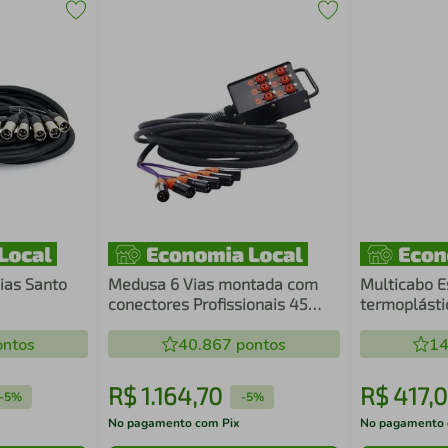
ias Santo
Medusa 6 Vias montada com
Multicabo 
conectores Profissionais 45
termoplástic
Metros
Metro
ntos
40.867
pontos
14
R$
1
.
164
,
70
R$
417
,
0
-
5%
-
5%
No pagamento com Pix
No pagamento 