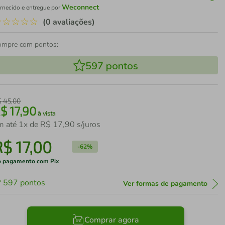
Weconnect
rnecido e entregue por
☆
☆
☆
☆
☆
(0 avaliações)
ompre com pontos:
597
pontos
$
45
,
00
R$
17
,
90
à vista
m até
1
x de
R$
17
,
90
s/juros
R$
17
,
00
-
62%
 pagamento com Pix
597
pontos
Ver formas de pagamento
Comprar agora