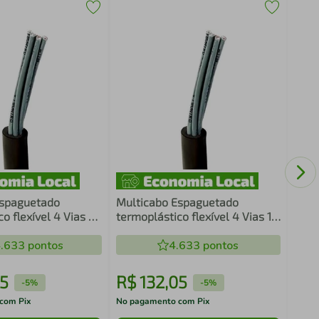
Medu
Cone
Mt
Espaguetado
Multicabo Espaguetado
o flexível 4 Vias 35
termoplástico flexível 4 Vias 10
Metro
.633
pontos
4.633
pontos
5
R$
132
,
05
R$
-
5%
-
5%
com Pix
No pagamento com Pix
No pa