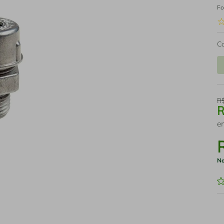
Fo
C
R
e
No