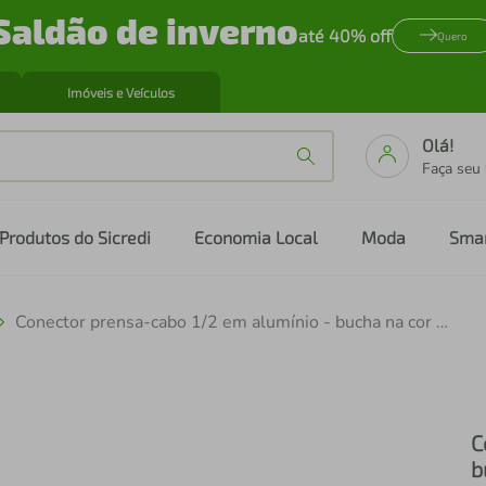
Saldão de inverno
até 40% off
Quero
Imóveis e Veículos
Olá!
Faça seu
Produtos do Sicredi
Economia Local
Moda
Sma
Conector prensa-cabo 1/2 em alumínio - bucha na cor cinza
C
b