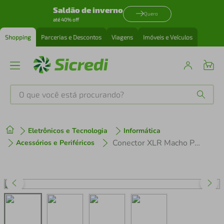
Saldão de inverno
Quero
até 40% off
Shopping
Parcerias e Descontos
Viagens
Imóveis e Veículos
O que você está procurando?
Produtos mais buscados
Eletrônicos e Tecnologia
Informática
tenis
1
º
Conector XLR Macho Painel 3 Pólos Niquelado HX049M Preto HYXPCT / 2
Acessórios e Periféricos
cafeteira
2
º
perfume
3
º