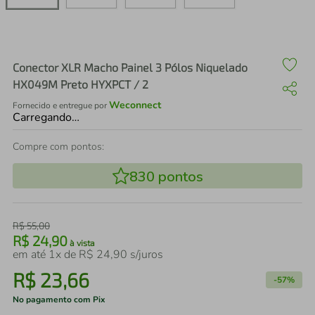
air fryer
4
º
iphone
5
º
Conector XLR Macho Painel 3 Pólos Niquelado
HX049M Preto HYXPCT / 2
Weconnect
Fornecido e entregue por
Carregando…
Compre com pontos:
830
pontos
R$
55
,
00
R$
24
,
90
à vista
em até
1
x de
R$
24
,
90
s/juros
R$
23
,
66
-
57%
No pagamento com Pix