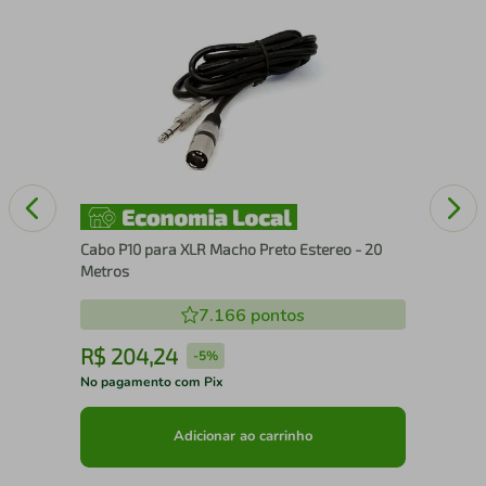
Cab
Me
Cabo P10 para XLR Macho Preto Estereo - 20
Metros
7.166
pontos
R$
204
,
24
R
-
5%
No pagamento com Pix
No 
Adicionar ao carrinho