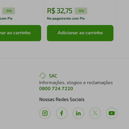
R$
32
,
75
R$
-
5%
-
5%
com Pix
No pagamento com Pix
No pa
nar ao carrinho
Adicionar ao carrinho
SAC
Informações, elogios e reclamações
0800 724 7220
Nossas Redes Sociais