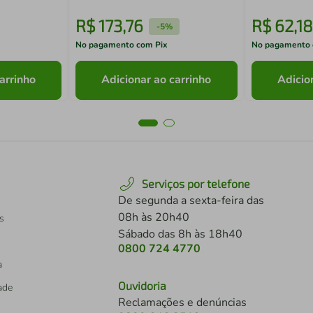
R$
173
,
76
R$
62
,
18
-
5%
No pagamento com Pix
No pagamento 
arrinho
Adicionar ao carrinho
Adicio
Serviços por telefone
De segunda a sexta-feira das
08h às 20h40
s
Sábado das 8h às 18h40
0800 724 4770
a
Ouvidoria
dade
Reclamações e denúncias