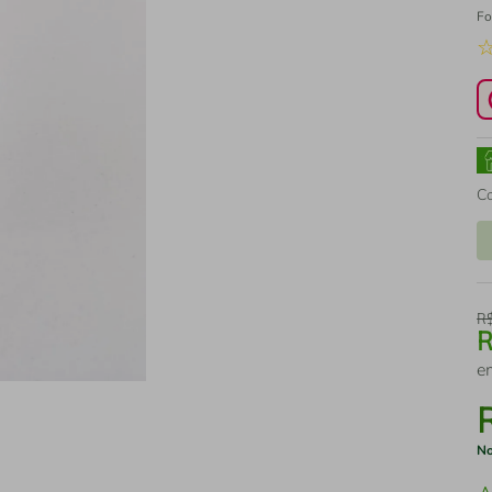
Fo
C
R
e
No