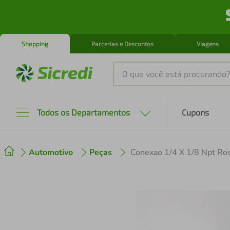
Shopping
Parcerias e Descontos
Viagens
O que você está procurando?
Produtos mais buscados
Todos os Departamentos
Cupons
tenis
1
º
Automotivo
Peças
Conexao 1/4 X 1/8 Npt Ros
cafeteira
2
º
perfume
3
º
air fryer
4
º