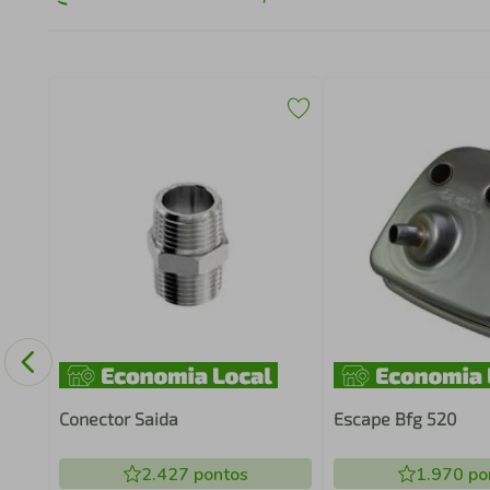
as
Conector Saida
Escape Bfg 520
2.427
pontos
1.970
po