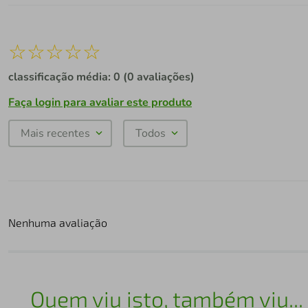
☆
☆
☆
☆
☆
classificação média: 0
(0 avaliações)
Faça login para avaliar este produto
Mais recentes
Todos
Nenhuma avaliação
Quem viu isto, também viu...