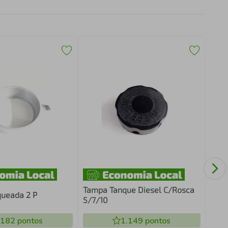
Junt
Tampa Tanque Diesel C/Rosca
queada 2 P
5/7/10
.182
pontos
1.149
pontos