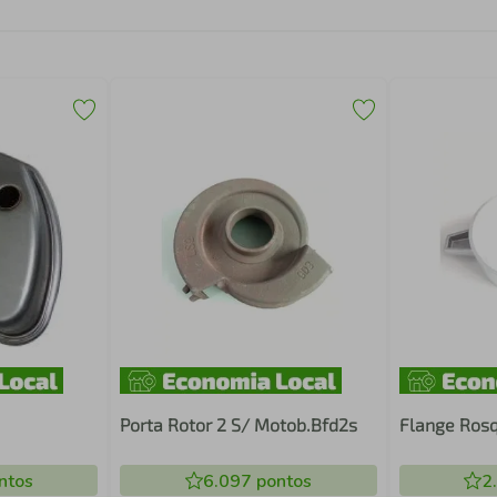
Porta Rotor 2 S/ Motob.Bfd2s
Flange Ros
ntos
6.097
pontos
2