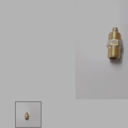
iphone
5
º