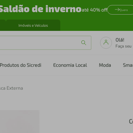
Saldão de inverno
até 40% off
Quero
Imóveis e Veículos
Olá!
Faça seu
Produtos do Sicredi
Economia Local
Moda
Sma
ca Externa
C