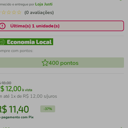
Loja Justi
rnecido e entregue por
☆
☆
☆
☆
☆
(0 avaliações)
Última(s) 1 unidade(s)
ompre com pontos:
400
pontos
$
18
,
00
R$
12
,
00
à vista
m até
1
x de
R$
12
,
00
s/juros
R$
11
,
40
-
37%
 pagamento com Pix