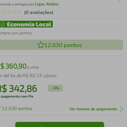
Lojas Afubra
rnecido e entregue por
☆
☆
☆
☆
☆
(0 avaliações)
ompre com pontos:
12.030
pontos
R$
360
,
90
à vista
m até
6
x de
R$
60
,
15
s/juros
R$
342
,
86
-
5%
 pagamento com Pix
12.030
pontos
Ver formas de pagamento