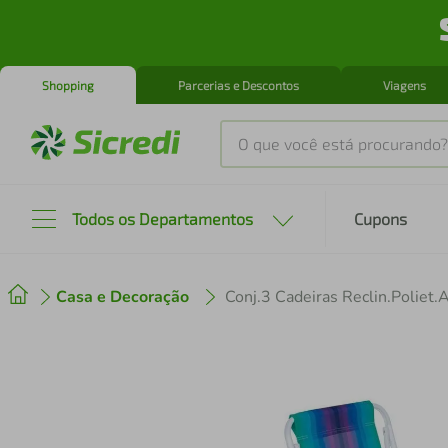
Shopping
Parcerias e Descontos
Viagens
O que você está procurando?
Produtos mais buscados
Todos os Departamentos
Cupons
tenis
1
º
Casa e Decoração
Conj.3 Cadeiras Reclin.Poliet
cafeteira
2
º
perfume
3
º
air fryer
4
º