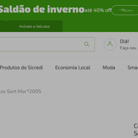
Saldão de inverno
até 40% off
Quero
Imóveis e Veículos
Olá!
Faça seu
Produtos do Sicredi
Economia Local
Moda
Sma
.Aco Sort.Mor*2005
C
S