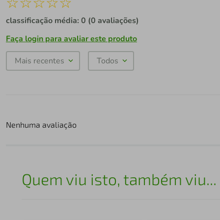
☆
☆
☆
☆
☆
classificação média: 0
(0 avaliações)
Faça login para avaliar este produto
Mais recentes
Todos
Nenhuma avaliação
Quem viu isto, também viu...