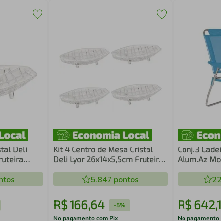
tal Deli
Kit 4 Centro de Mesa Cristal
Conj.3 Cade
ruteira
Deli Lyor 26x14x5,5cm Fruteira
Alum.Az Mo
tar
Decorativo Sala Jantar
ntos
5.847
pontos
22
R$
166
,
64
R$
642
,
-
5%
No pagamento com Pix
No pagamento 