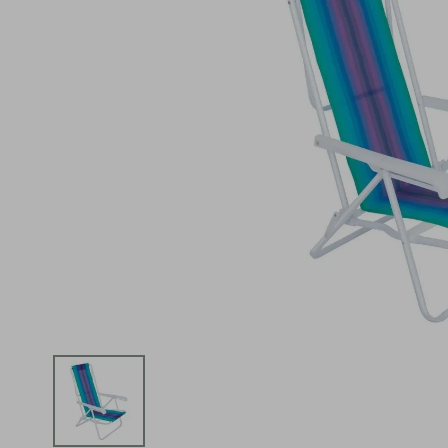
iphone
5
º