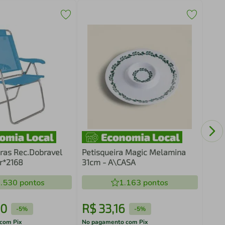
Cade
Sofi
iras Rec.Dobravel
Petisqueira Magic Melamina
r*2168
31cm - A\CASA
.530
pontos
1.163
pontos
10
R$
33
,
16
R$
-
5%
-
5%
com Pix
No pagamento com Pix
No pa