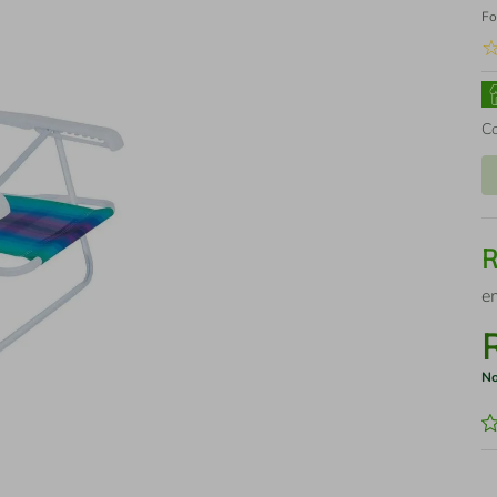
Fo
C
e
No