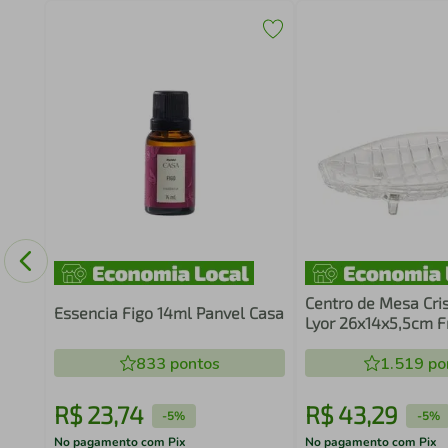
n
Centro de Mesa Cris
Essencia Figo 14ml Panvel Casa
Lyor 26x14x5,5cm F
Decorativo Sala Jan
833
pontos
1.519
po
R$
23
,
74
R$
43
,
29
-
5%
-
5%
No pagamento com Pix
No pagamento com Pix