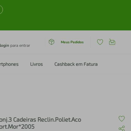
Meus Pedidos
login
para entrar
rtphones
Livros
Cashback em Fatura
onj.3 Cadeiras Reclin.Poliet.Aco
ort.Mor*2005