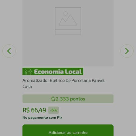
Pla
Aromatizador Elétrico De Porcelana Panvel
Casa
2.333
pontos
R$
66
,
49
R
-
5%
No pagamento com Pix
No 
Adicionar ao carrinho