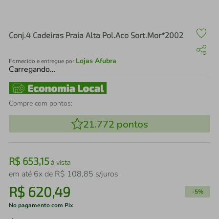
air fryer
4
º
iphone
5
º
Conj.4 Cadeiras Praia Alta Pol.Aco Sort.Mor*2002
Lojas Afubra
Fornecido e entregue por
Carregando…
Compre com pontos:
21.772
pontos
R$
653
,
15
à vista
em até
6
x de
R$
108
,
85
s/juros
R$
620
,
49
-
5%
No pagamento com Pix