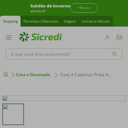
Saldão de inverno
Quero
até 40% off
Shopping
Parcerias e Descontos
Viagens
Imóveis e Veículos
O que você está procurando?
Produtos mais buscados
Conj.4 Cadeiras Praia Alta Pol.Aco Sort.Mor*2002
Casa e Decoração
tenis
1
º
cafeteira
2
º
perfume
3
º