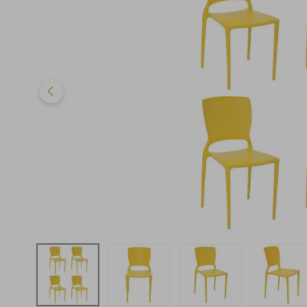
iphone
5
º