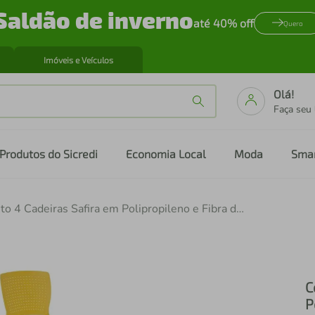
Saldão de inverno
até 40% off
Quero
Imóveis e Veículos
Olá!
Faça seu
Produtos do Sicredi
Economia Local
Moda
Sma
Conjunto 4 Cadeiras Safira em Polipropileno e Fibra de Vidro Amarela Tramontina
C
P