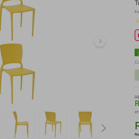
T
Fo
C
R
e
No