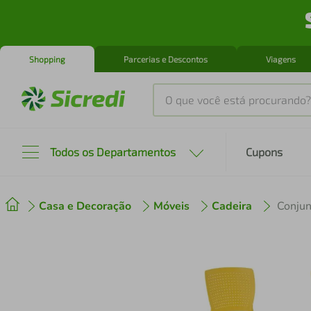
Shopping
Parcerias e Descontos
Viagens
O que você está procurando?
Produtos mais buscados
Todos os Departamentos
Cupons
tenis
1
º
Casa e Decoração
Móveis
Cadeira
cafeteira
2
º
perfume
3
º
air fryer
4
º