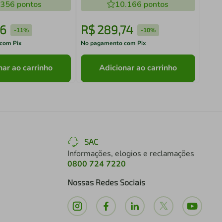
.356
pontos
10.166
pontos
16
R$
289
,
74
R$
-
11%
-
10%
com Pix
No pagamento com Pix
No pa
nar ao carrinho
Adicionar ao carrinho
SAC
Informações, elogios e reclamações
0800 724 7220
Nossas Redes Sociais