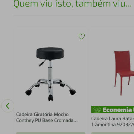
Quem viu isto, também viu...
ileno
Cadeira Giratória Mocho
Cadeira Laura Rata
Conthey PU Base Cromada
Tramontina 92032
Altura Ajustável Preta