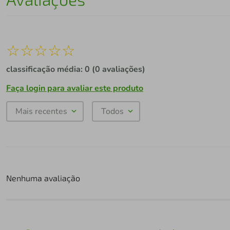
☆
☆
☆
☆
☆
classificação média: 0
(0 avaliações)
Faça login para avaliar este produto
Mais recentes
Todos
Nenhuma avaliação