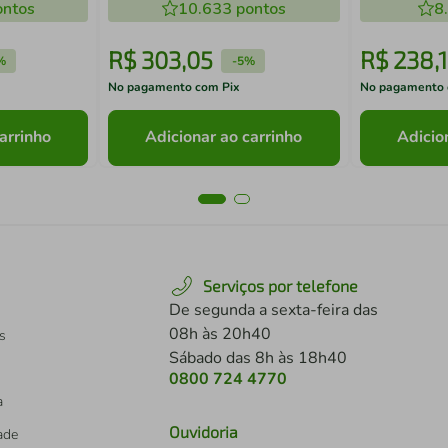
ntos
10.633
pontos
8
R$
303
,
05
R$
238
,
%
-
5%
No pagamento com Pix
No pagamento 
arrinho
Adicionar ao carrinho
Adicio
Serviços por telefone
De segunda a sexta-feira das
08h às 20h40
s
Sábado das 8h às 18h40
0800 724 4770
a
Ouvidoria
dade