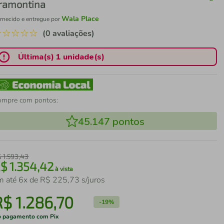
ramontina
Wala Place
rnecido e entregue por
☆
☆
☆
☆
☆
(0 avaliações)
Última(s) 1 unidade(s)
ompre com pontos:
45.147
pontos
$
1
.
593
,
43
R$
1
.
354
,
42
à vista
m até
6
x de
R$
225
,
73
s/juros
R$
1
.
286
,
70
-
19%
 pagamento com Pix