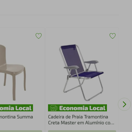
Cade
Braç
amontina Summa
Cadeira de Praia Tramontina
Creta Master em Alumínio com
Assento Roxo