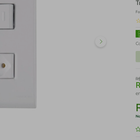
T
Fo
C
R
e
No