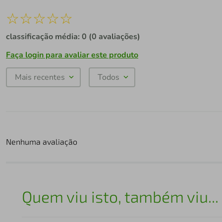
☆
☆
☆
☆
☆
classificação média: 0
(0 avaliações)
Faça login para avaliar este produto
Mais recentes
Todos
Nenhuma avaliação
Quem viu isto, também viu...