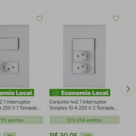
Conj
Inte
V Tr
 1 Interruptor
Conjunto 4x2 1 Interruptor
A 250 V 1 Tomada
Simples 10 A 250 V 2 Tomadas
50 V Tramontina Liz
2P+T 20 A 250 V Tramontina Liz
791
pontos
1.054
pontos
3
R$
30
,
05
R$
-
9%
-
11%