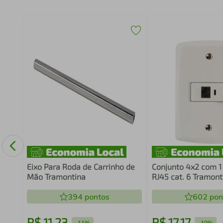
5
Eixo Para Roda de Carrinho de
Conjunto 4x2 com 
Mão Tramontina
RJ45 cat. 6 Tramont
Branco
394
pontos
602
pon
R$
11
,
23
R$
17
,
17
-
11%
-
10%