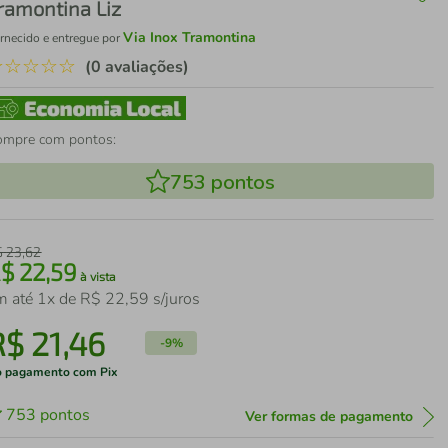
ramontina Liz
Via Inox Tramontina
rnecido e entregue por
☆
☆
☆
☆
☆
(0 avaliações)
ompre com pontos:
753
pontos
$
23
,
62
R$
22
,
59
à vista
m até
1
x de
R$
22
,
59
s/juros
R$
21
,
46
-
9%
 pagamento com Pix
753
pontos
Ver formas de pagamento