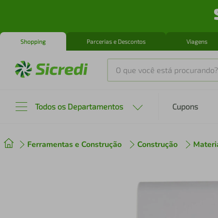
Shopping
Parcerias e Descontos
Viagens
O que você está procurando?
Produtos mais buscados
Todos os Departamentos
Cupons
tenis
1
º
Ferramentas e Construção
Construção
Materi
cafeteira
2
º
perfume
3
º
air fryer
4
º