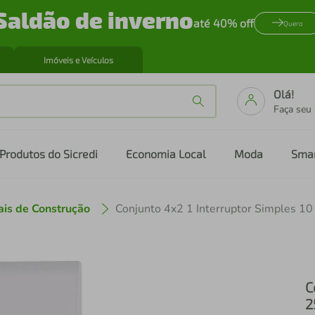
Saldão de inverno
até 40% off
Quero
Imóveis e Veículos
Olá!
Faça seu
Produtos do Sicredi
Economia Local
Moda
Sma
ais de Construção
C
2