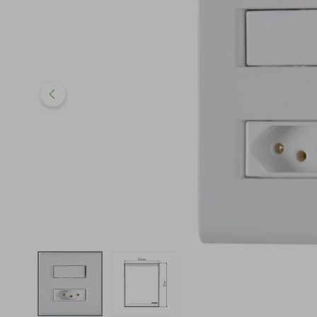
iphone
5
º