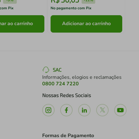
com Pix
No pagamento com Pix
No pa
nar ao carrinho
Adicionar ao carrinho
SAC
Informações, elogios e reclamações
0800 724 7220
Nossas Redes Sociais
Formas de Pagamento