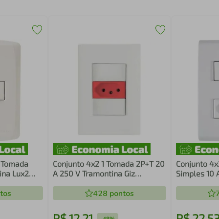
1 Tomada
Conjunto 4x2 1 Tomada 2P+T 20
Conjunto 4x2
ina Lux2
A 250 V Tramontina Giz
Simples 10 
Vermelho e Branco
2P+T 20 A 2
tos
428
pontos
R$
12
,
21
R$
22
,
5
-
48%