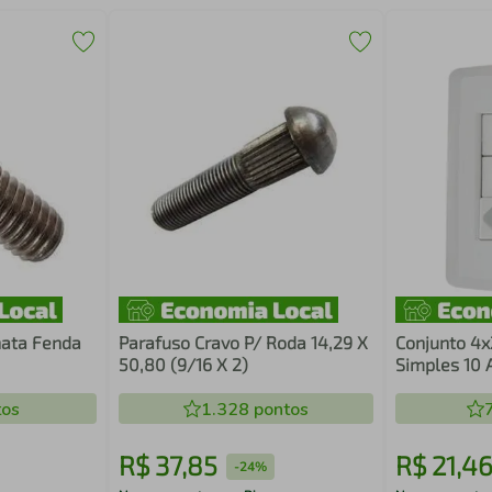
hata Fenda
Parafuso Cravo P/ Roda 14,29 X
Conjunto 4x
50,80 (9/16 X 2)
Simples 10 
2P+T 20 A 2
os
1.328
pontos
Lux2
R$
37
,
85
R$
21
,
4
-
24%