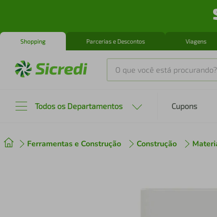
Shopping
Parcerias e Descontos
Viagens
O que você está procurando?
Produtos mais buscados
Todos os Departamentos
Cupons
tenis
1
º
Ferramentas e Construção
Construção
Materi
cafeteira
2
º
perfume
3
º
air fryer
4
º