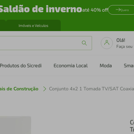
Saldão de inverno
até 40% off
Quero
Imóveis e Veículos
Olá!
Faça seu
Produtos do Sicredi
Economia Local
Moda
Sma
ais de Construção
C
T