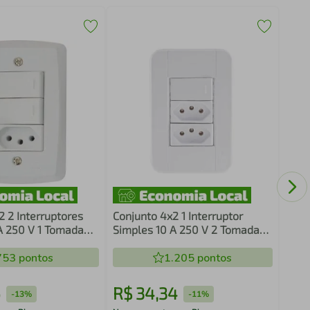
Roda
Tram
Mão
2 2 Interruptores
Conjunto 4x2 1 Interruptor
A 250 V 1 Tomada
Simples 10 A 250 V 2 Tomadas
50 V Tramontina
2P+T 10 A 250 V Tramontina
753
pontos
Tablet
1.205
pontos
6
R$
34
,
34
R$
-
13%
-
11%