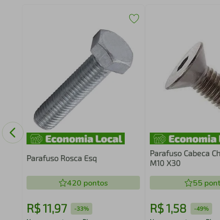
ças
Parafuso Cabeca C
Parafuso Rosca Esq
M10 X30
420
pontos
55
pont
R$
11
,
97
R$
1
,
58
-
33%
-
49%