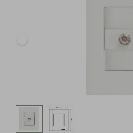
iphone
5
º