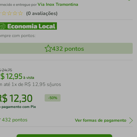
Via Inox Tramontina
rnecido e entregue por
☆
☆
☆
☆
☆
(0 avaliações)
ompre com pontos:
432
pontos
$
24
,
75
R$
12
,
95
à vista
m até
1
x de
R$
12
,
95
s/juros
R$
12
,
30
-
50%
 pagamento com Pix
432
pontos
Ver formas de pagamento