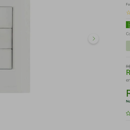
Fo
C
R
e
No