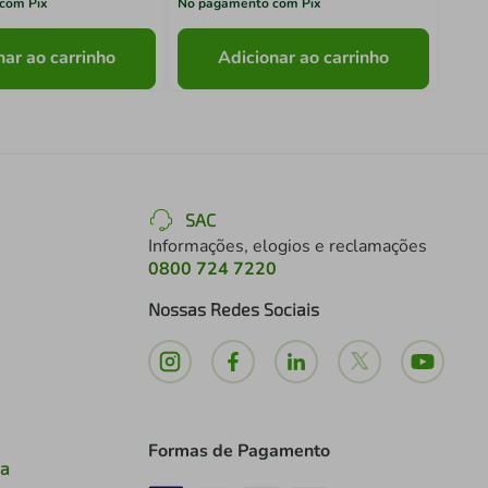
com Pix
No pagamento com Pix
No pa
nar ao carrinho
Adicionar ao carrinho
SAC
Informações, elogios e reclamações
0800 724 7220
Nossas Redes Sociais
Formas de Pagamento
ia