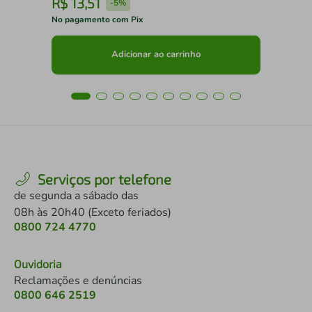
R$
13
,
51
R
-
5%
No pagamento com Pix
No 
Adicionar ao carrinho
Serviços por telefone
de segunda a sábado das
08h às 20h40 (Exceto feriados)
0800 724 4770
Ouvidoria
Reclamações e denúncias
0800 646 2519