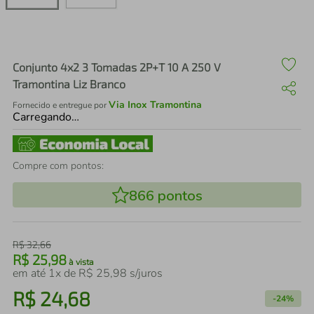
air fryer
4
º
iphone
5
º
Conjunto 4x2 3 Tomadas 2P+T 10 A 250 V
Tramontina Liz Branco
Via Inox Tramontina
Fornecido e entregue por
Carregando…
Compre com pontos:
866
pontos
R$
32
,
66
R$
25
,
98
à vista
em até
1
x de
R$
25
,
98
s/juros
R$
24
,
68
-
24%