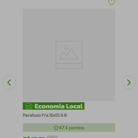
40
Par
Parafuso Fra.16x55 8.8
474
pontos