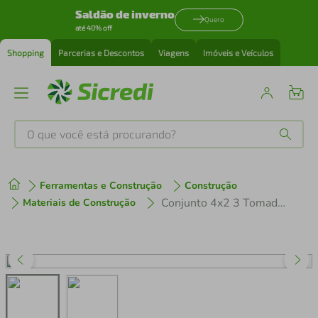
Saldão de inverno
Quero
até 40% off
Shopping
Parcerias e Descontos
Viagens
Imóveis e Veículos
O que você está procurando?
Produtos mais buscados
Ferramentas e Construção
Construção
tenis
1
º
Conjunto 4x2 3 Tomadas 2P+T 10 A 250 V Tramontina Liz Branco
Materiais de Construção
cafeteira
2
º
perfume
3
º