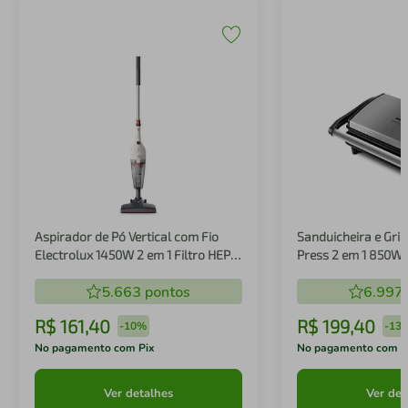
Aspirador de Pó Vertical com Fio
Sanduicheira e Gril
Electrolux 1450W 2 em 1 Filtro HEPA
Press 2 em 1 850W
Branco (STK14B)
5.663
pontos
6.997
R$
161
,
40
R$
199
,
40
-
10%
-
13
No pagamento com Pix
No pagamento com P
Ver detalhes
Ver det