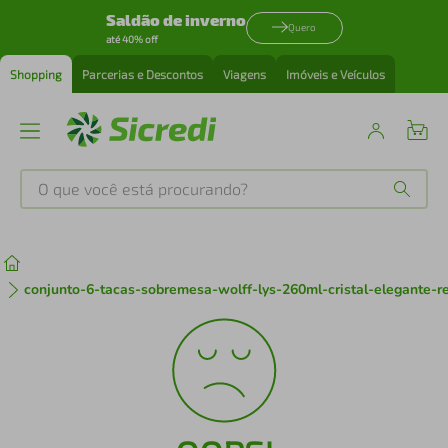
Saldão de inverno
Quero
até 40% off
Shopping
Parcerias e Descontos
Viagens
Imóveis e Veículos
O que você está procurando?
Produtos mais buscados
tenis
1
º
conjunto-6-tacas-sobremesa-wolff-lys-260ml-cristal-elegante-r
cafeteira
2
º
perfume
3
º