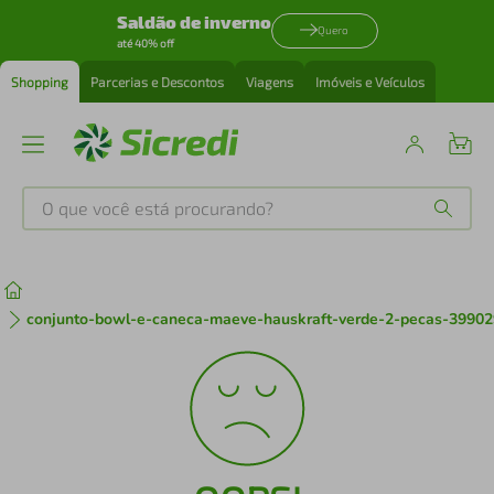
Saldão de inverno
Quero
até 40% off
Shopping
Parcerias e Descontos
Viagens
Imóveis e Veículos
O que você está procurando?
Produtos mais buscados
tenis
1
º
conjunto-bowl-e-caneca-maeve-hauskraft-verde-2-pecas-39902
cafeteira
2
º
perfume
3
º