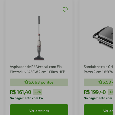
Aspirador de Pó Vertical com Fio
Sanduicheira e Gril
Electrolux 1450W 2 em 1 Filtro HEPA
Press 2 em 1 850W
Branco (STK14B)
5.663
pontos
6.997
R$
161
,
40
R$
199
,
40
-
10%
-
13
No pagamento com Pix
No pagamento com P
Ver detalhes
Ver det