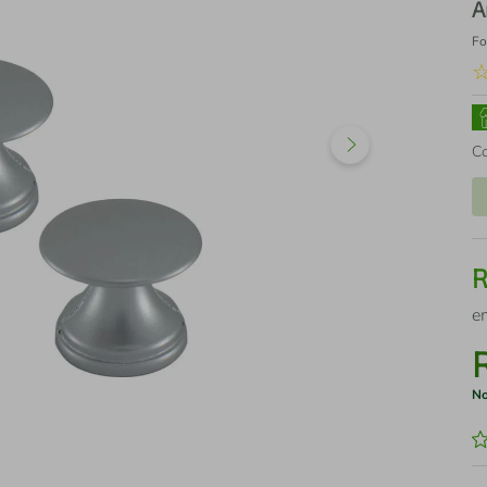
A
Fo
C
e
No