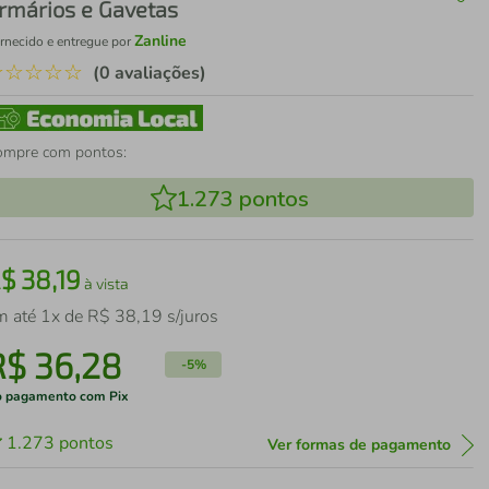
rmários e Gavetas
Zanline
rnecido e entregue por
☆
☆
☆
☆
☆
(0 avaliações)
ompre com pontos:
1.273
pontos
R$
38
,
19
à vista
m até
1
x de
R$
38
,
19
s/juros
R$
36
,
28
-
5%
 pagamento com Pix
1.273
pontos
Ver formas de pagamento