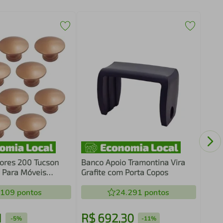
Kit 
Pont
Armá
dores 200 Tucson
Banco Apoio Tramontina Vira
 Para Móveis
Grafite com Porta Copos
Gavetas
.109
pontos
24.291
pontos
1
R$
692
,
30
R$
-
5%
-
11%