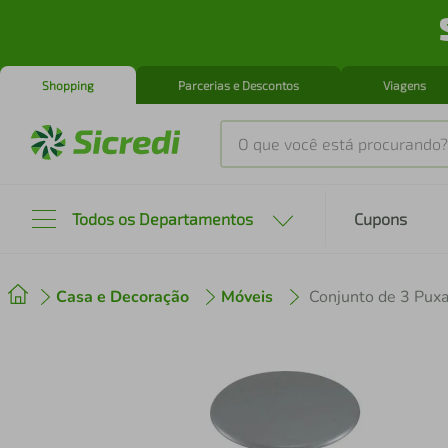
Shopping
Parcerias e Descontos
Viagens
O que você está procurando?
Produtos mais buscados
Todos os Departamentos
Cupons
tenis
1
º
Casa e Decoração
Móveis
cafeteira
2
º
perfume
3
º
air fryer
4
º