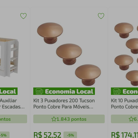
Auxiliar
Kit 3 Puxadores 200 Tucson
Kit 10 Puxa
r Escadas
Ponto Cobre Para Móveis
Ponto Cobre
teleiras
Armários e Gavetas
Armários e 
ntos
1.843
pontos
6
R$
52
,
52
R$
174
,
1
-
5%
-
5%