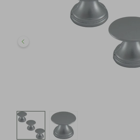
iphone
5
º