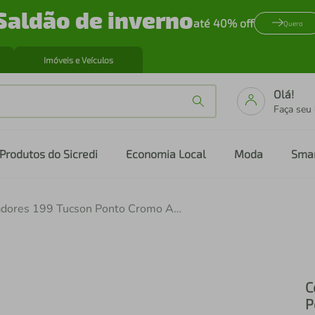
Saldão de inverno
até 40% off
Quero
Imóveis e Veículos
Olá!
Faça seu
Produtos do Sicredi
Economia Local
Moda
Sma
Conjunto de 3 Puxadores 199 Tucson Ponto Cromo Acetinado Para Móveis Armários e Gavetas
C
P