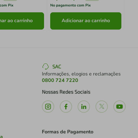
com Pix
No pagamento com Pix
No pa
nar ao carrinho
Adicionar ao carrinho
SAC
Informações, elogios e reclamações
0800 724 7220
Nossas Redes Sociais
Formas de Pagamento
ia