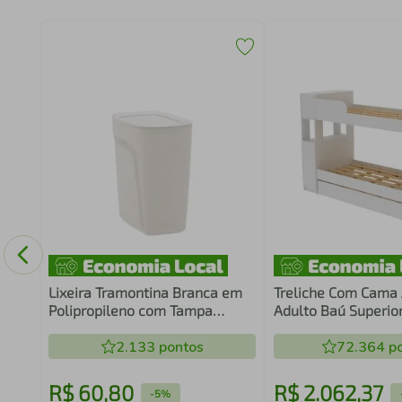
cm
Lixeira Tramontina Branca em
Treliche Com Cama 
Polipropileno com Tampa
Adulto Baú Superio
Basculante Compact 8,5 Litros
Armário 1 Porta Pra
2.133
pontos
Internas Branco
72.364
po
R$
60
,
80
R$
2
.
062
,
37
-
5%