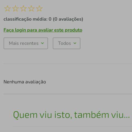
☆
☆
☆
☆
☆
classificação média: 0
(0 avaliações)
Faça login para avaliar este produto
Mais recentes
Todos
Nenhuma avaliação
Quem viu isto, também viu...