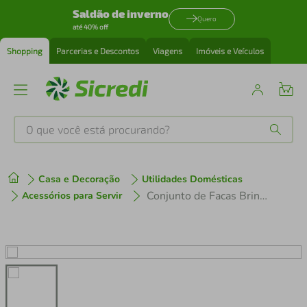
Saldão de inverno
Quero
até 40% off
Shopping
Parcerias e Descontos
Viagens
Imóveis e Veículos
O que você está procurando?
Produtos mais buscados
Casa e Decoração
Utilidades Domésticas
tenis
1
º
Conjunto de Facas Brinox em Aço Inox e ABS Infinity com Cepo – 6 Peças
Acessórios para Servir
cafeteira
2
º
perfume
3
º