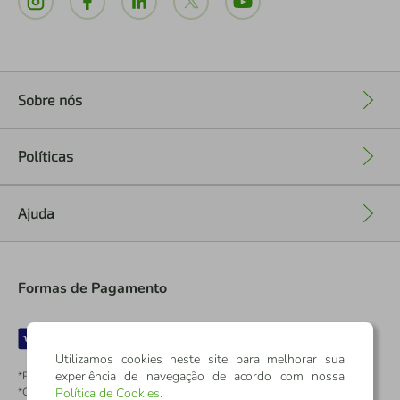
Sobre nós
+
Políticas
+
Ajuda
+
Formas de Pagamento
Utilizamos cookies neste site para melhorar sua
experiência de navegação de acordo com nossa
*Pontos dos Cartões Sicredi
*Cartões Sicredi
Política de Cookies
.