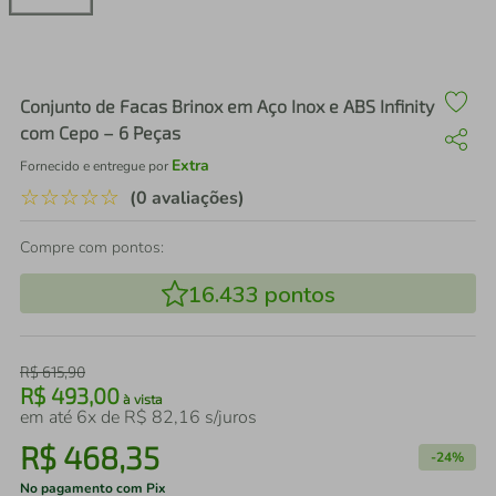
air fryer
4
º
iphone
5
º
Conjunto de Facas Brinox em Aço Inox e ABS Infinity
com Cepo – 6 Peças
Extra
Fornecido e entregue por
☆
☆
☆
☆
☆
(0 avaliações)
Compre com pontos:
16.433
pontos
R$
615
,
90
R$
493
,
00
à vista
em até
6
x de
R$
82
,
16
s/juros
R$
468
,
35
-
24%
No pagamento com Pix