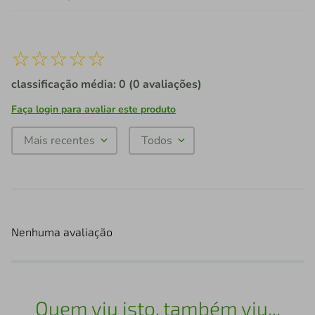
☆
☆
☆
☆
☆
classificação média: 0
(0 avaliações)
Faça login para avaliar este produto
Mais recentes
Todos
Nenhuma avaliação
Quem viu isto, também viu...