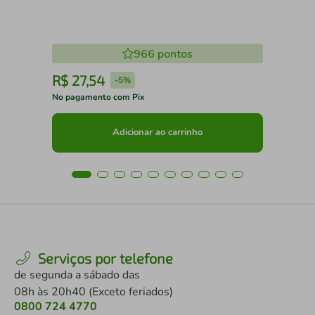
966
pontos
R$
27
,
54
R
-
5%
No pagamento com Pix
No 
Adicionar ao carrinho
Serviços por telefone
de segunda a sábado das
08h às 20h40 (Exceto feriados)
0800 724 4770