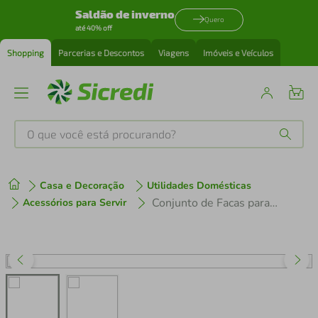
Saldão de inverno
Quero
até 40% off
Shopping
Parcerias e Descontos
Viagens
Imóveis e Veículos
O que você está procurando?
Produtos mais buscados
Casa e Decoração
Utilidades Domésticas
tenis
1
º
Conjunto de Facas para Sobremesa Euro Home Aço Inox – 3 Peças
Acessórios para Servir
cafeteira
2
º
perfume
3
º