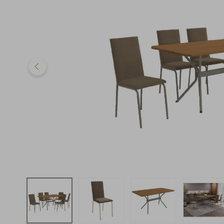
iphone
5
º