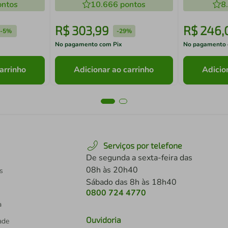
ntos
10.666
pontos
8
R$
303
,
99
R$
246
,
-
5%
-
29%
No pagamento com Pix
No pagamento 
arrinho
Adicionar ao carrinho
Adicio
Serviços por telefone
De segunda a sexta-feira das
08h às 20h40
s
Sábado das 8h às 18h40
0800 724 4770
a
Ouvidoria
dade