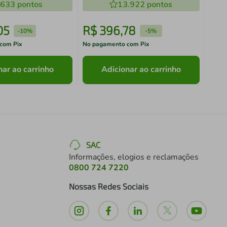
.633
pontos
13.922
pontos
05
R$
396
,
78
R$
-
10%
-
5%
com Pix
No pagamento com Pix
No pa
nar ao carrinho
Adicionar ao carrinho
SAC
Informações, elogios e reclamações
0800 724 7220
Nossas Redes Sociais