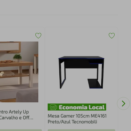
Mesa
Banc
tro Artely Up
Mesa Gamer 105cm ME4161
Carvalho e Off
Preto/Azul Tecnomobili