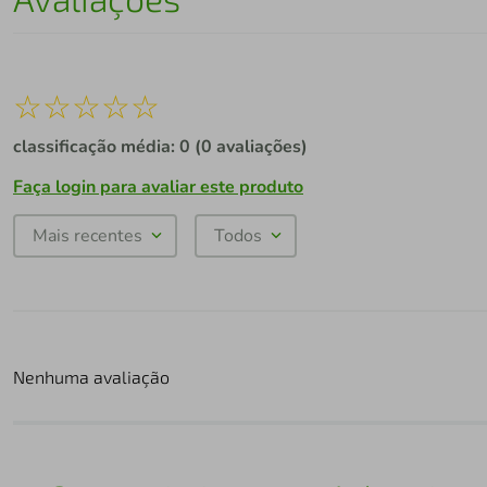
☆
☆
☆
☆
☆
classificação média: 0
(0 avaliações)
Faça login para avaliar este produto
Mais recentes
Todos
Nenhuma avaliação