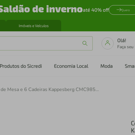
Saldão de inverno
até 40% off
Quero
Imóveis e Veículos
Olá!
Faça seu
Produtos do Sicredi
Economia Local
Moda
Sma
Conjunto de Mesa e 6 Cadeiras Kappesberg CMC985NK Veludo e Cappuccino
C
K