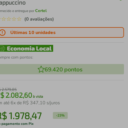
appuccino
Certel
rnecido e entregue por
☆
☆
☆
☆
☆
(0 avaliações)
Últimas 10 unidades
ompre com pontos:
69.420
pontos
$
2
.
579
,
85
R$
2
.
082
,
60
à vista
m até
6
x de
R$
347
,
10
s/juros
R$
1
.
978
,
47
-
23%
 pagamento com Pix