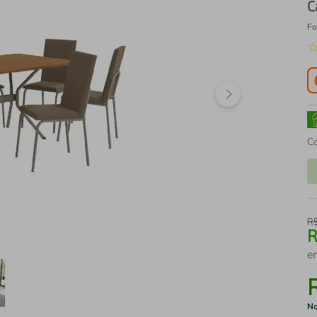
C
Fo
C
R
e
No