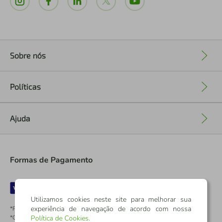
Sobre nós
+
Políticas
+
Ajuda
+
Formas de Pagamento
Utilizamos cookies neste site para melhorar sua
experiência de navegação de acordo com nossa
*Pontos dos Cartões Sicredi
*Cartões Sicredi
Política de Cookies
.