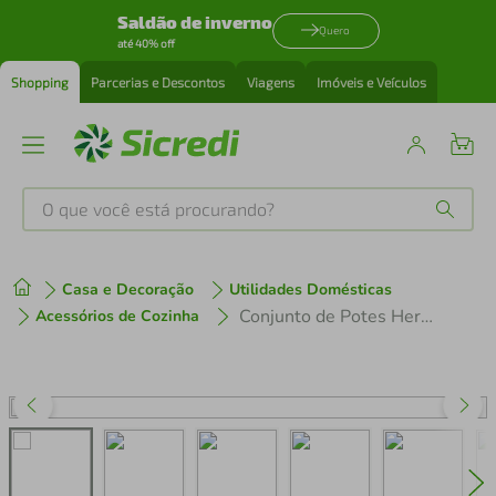
Saldão de inverno
Quero
até 40% off
Shopping
Parcerias e Descontos
Viagens
Imóveis e Veículos
O que você está procurando?
Produtos mais buscados
Casa e Decoração
Utilidades Domésticas
tenis
1
º
Conjunto de Potes Herméticos Euro Home PLA3604-VM em Plástico – 5 Peças
Acessórios de Cozinha
cafeteira
2
º
perfume
3
º