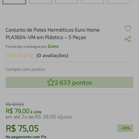
air fryer
4
º
iphone
5
º
Conjunto de Potes Herméticos Euro Home
PLA3604-VM em Plástico – 5 Peças
Extra
Fornecido e entregue por
☆
☆
☆
☆
☆
(0 avaliações)
Compre com pontos:
2.633
pontos
R$
107
,
89
R$
79
,
00
à vista
em até
2
x de
R$
39
,
50
s/juros
R$
75
,
05
-
30%
No pagamento com Pix