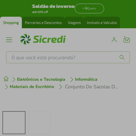
Saldão de inverno
Quero
até 40% off
Shopping
Parcerias e Descontos
Viagens
Imóveis e Veículos
O que você está procurando?
Produtos mais buscados
Eletrônicos e Tecnologia
Informática
tenis
1
º
Conjunto De Sacolas De Nylon Panvel Acessórios 3 Unidades
Materiais de Escritório
cafeteira
2
º
perfume
3
º