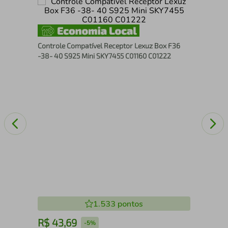
Contro
Controle Compatível Receptor Lexuz Box F36
-38- 40 S925 Mini SKY7455 C01160 C01222
1.533
pontos
R$
43
,
69
R
-
5%