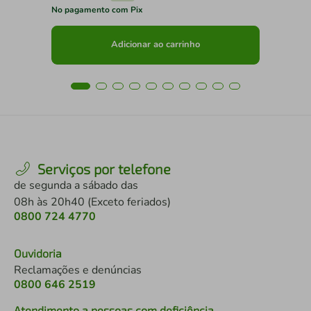
No pagamento com Pix
No 
Adicionar ao carrinho
Serviços por telefone
de segunda a sábado das
08h às 20h40 (Exceto feriados)
0800 724 4770
Ouvidoria
Reclamações e denúncias
0800 646 2519
Atendimento a pessoas com deficiência