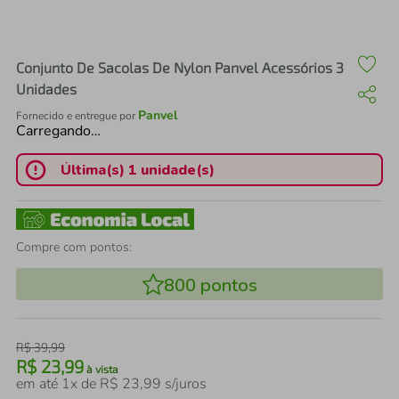
air fryer
4
º
iphone
5
º
Conjunto De Sacolas De Nylon Panvel Acessórios 3
Unidades
Panvel
Fornecido e entregue por
Carregando…
Última(s) 1 unidade(s)
Compre com pontos:
800
pontos
R$
39
,
99
R$
23
,
99
à vista
em até
1
x de
R$
23
,
99
s/juros