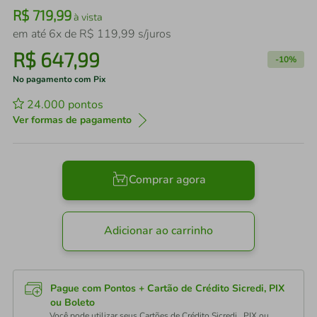
R$
719
,
99
à vista
em até
6
x de
R$
119
,
99
s/juros
R$
647
,
99
-
10%
No pagamento com Pix
24.000
pontos
Ver formas de pagamento
Comprar agora
Adicionar ao carrinho
Pague com Pontos + Cartão de Crédito Sicredi, PIX
ou Boleto
Você pode utilizar seus Cartões de Crédito Sicredi , PIX ou