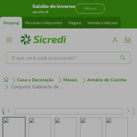
Saldão de inverno
Quero
até 40% off
Shopping
Parcerias e Descontos
Viagens
Imóveis e Veículos
O que você está procurando?
Produtos mais buscados
Casa e Decoração
Móveis
Armário de Cozinha
tenis
1
º
Conjunto Gabinete de Banheiro com Espelheira Suspenso 70,5cm Multimóveis CR10144
cafeteira
2
º
perfume
3
º