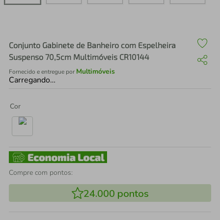
air fryer
4
º
iphone
5
º
Conjunto Gabinete de Banheiro com Espelheira
Suspenso 70,5cm Multimóveis CR10144
Multimóveis
Fornecido e entregue por
Carregando…
Cor
Compre com pontos:
24.000
pontos