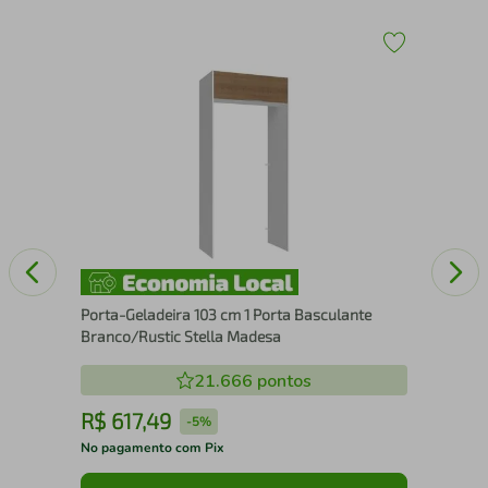
Por
Rus
Porta-Geladeira 103 cm 1 Porta Basculante
Branco/Rustic Stella Madesa
21.666
pontos
R$
617
,
49
R
-
5%
No pagamento com Pix
No 