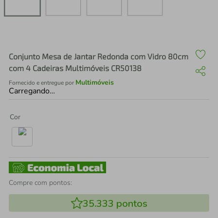
air fryer
4
º
iphone
5
º
Conjunto Mesa de Jantar Redonda com Vidro 80cm
com 4 Cadeiras Multimóveis CR50138
Multimóveis
Fornecido e entregue por
Carregando…
Cor
Compre com pontos:
35.333
pontos