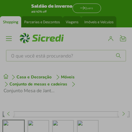
Saldão de inverno
Quero
até 40% off
Shopping
Parcerias e Descontos
Viagens
Imóveis e Veículos
O que você está procurando?
Produtos mais buscados
Casa e Decoração
Móveis
tenis
1
º
Conjunto de mesas e cadeiras
Conjunto Mesa de Jantar Redonda com Vidro 80cm com 4 Cadeiras Multimóveis CR50138
cafeteira
2
º
perfume
3
º