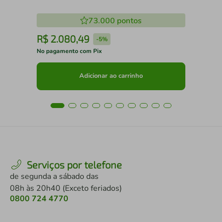
73.000
pontos
R$
2
.
080
,
49
R
-
5%
No pagamento com Pix
No 
Adicionar ao carrinho
Serviços por telefone
de segunda a sábado das
08h às 20h40 (Exceto feriados)
0800 724 4770