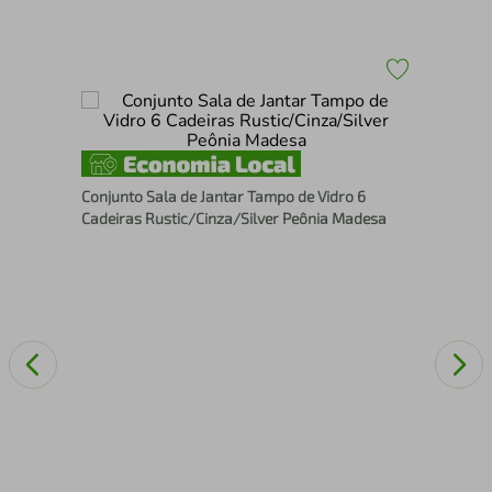
Con
ney
Mad
Conjunto Sala de Jantar Tampo de Vidro 6
Ma
Cadeiras Rustic/Cinza/Silver Peônia Madesa