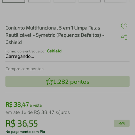
air fryer
4
º
iphone
5
º
Conjunto Multifuncional 5 em 1 Limpa Telas
Reutilizável - Symetric (Pequenos Defeitos) -
Gshield
Gshield
Fornecido e entregue por
Carregando…
Compre com pontos:
1.282
pontos
R$
38
,
47
à vista
em até
1
x de
R$
38
,
47
s/juros
R$
36
,
55
-
5%
No pagamento com Pix