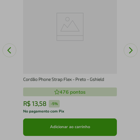
Cordão Phone Strap Flex - Preto - Gshield
476
pontos
R$
13
,
58
R
-
5%
No pagamento com Pix
No 
Adicionar ao carrinho