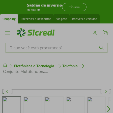
Saldão de inverno
Quero
até 40% off
Shopping
Parcerias e Descontos
Viagens
Imóveis e Veículos
O que você está procurando?
Produtos mais buscados
Eletrônicos e Tecnologia
Telefonia
tenis
1
º
Conjunto Multifuncional 5 em 1 Limpa Telas Reutilizável - Symetric (Pequenos Defeitos) - Gshield
cafeteira
2
º
perfume
3
º