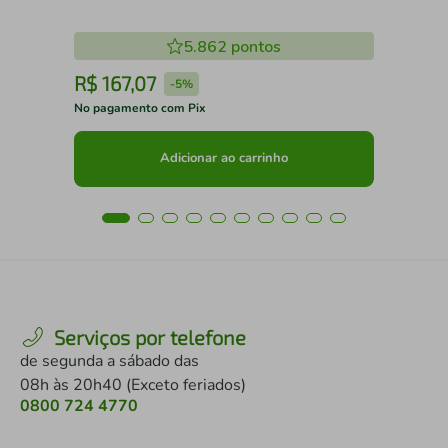
5.862
pontos
R$
167
,
07
R
-
5%
No pagamento com Pix
No 
Adicionar ao carrinho
Serviços por telefone
de segunda a sábado das
08h às 20h40 (Exceto feriados)
0800 724 4770