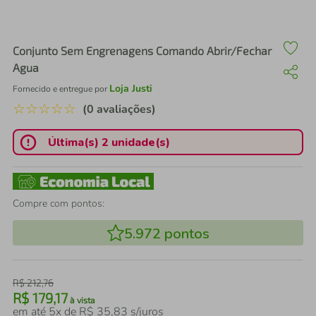
air fryer
4
º
iphone
5
º
Conjunto Sem Engrenagens Comando Abrir/Fechar
Agua
Loja Justi
Fornecido e entregue por
☆
☆
☆
☆
☆
(0 avaliações)
Última(s) 2 unidade(s)
Compre com pontos:
5.972
pontos
R$
212
,
76
R$
179
,
17
à vista
em até
5
x de
R$
35
,
83
s/juros