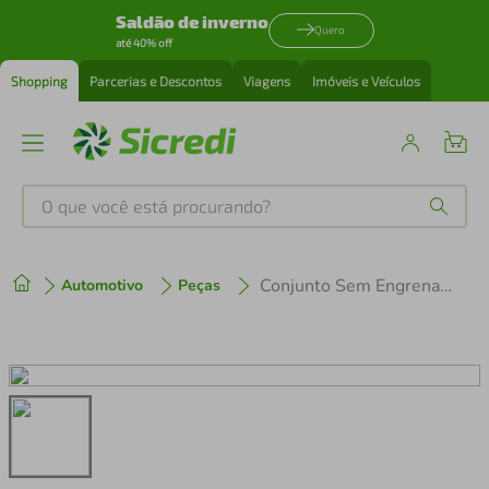
Saldão de inverno
Quero
até 40% off
Shopping
Parcerias e Descontos
Viagens
Imóveis e Veículos
O que você está procurando?
Produtos mais buscados
Conjunto Sem Engrenagens Comando Abrir/Fechar Agua
Automotivo
Peças
tenis
1
º
cafeteira
2
º
perfume
3
º