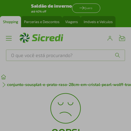
Saldão de inverno
Quero
até 40% off
Shopping
Parcerias e Descontos
Viagens
Imóveis e Veículos
O que você está procurando?
Produtos mais buscados
tenis
1
º
conjunto-sousplat-e-prato-raso-28cm-em-cristal-pearl-wolff-t
cafeteira
2
º
perfume
3
º