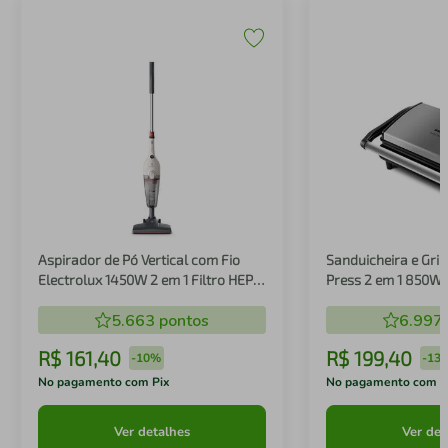
Aspirador de Pó Vertical com Fio
Sanduicheira e Gril
Electrolux 1450W 2 em 1 Filtro HEPA
Press 2 em 1 850W
Branco (STK14B)
5.663
pontos
6.997
R$
161
,
40
R$
199
,
40
-
10%
-
13
No pagamento com Pix
No pagamento com P
Ver detalhes
Ver det