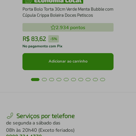
Porta Bolo Torta 30cm Verde Menta Bubble com
Cúpula Crippa Boleira Doces Petiscos
2.934
pontos
R$
83
,
62
R
-
5%
No pagamento com Pix
No 
Adicionar ao carrinho
Serviços por telefone
de segunda a sábado das
08h às 20h40 (Exceto feriados)