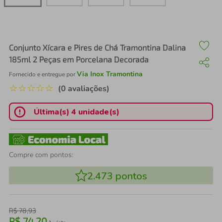
air fryer
4
º
iphone
5
º
Conjunto Xícara e Pires de Chá Tramontina Dalina
185ml 2 Peças em Porcelana Decorada
Via Inox Tramontina
Fornecido e entregue por
☆
☆
☆
☆
☆
(0 avaliações)
Última(s) 4 unidade(s)
Compre com pontos:
2.473
pontos
R$
78
,
93
R$
74
,
20