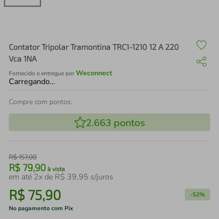
air fryer
4
º
iphone
5
º
Contator Tripolar Tramontina TRC1-1210 12 A 220
Vca 1NA
Weconnect
Fornecido e entregue por
Carregando…
Compre com pontos:
2.663
pontos
R$
157
,
00
R$
79
,
90
à vista
em até
2
x de
R$
39
,
95
s/juros
R$
75
,
90
-
52%
No pagamento com Pix