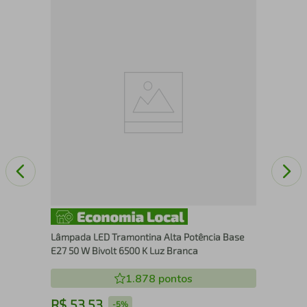
a -
Fur
511
Lâmpada LED Tramontina Alta Potência Base
E27 50 W Bivolt 6500 K Luz Branca
1.878
pontos
R$
53
,
53
R
-
5%