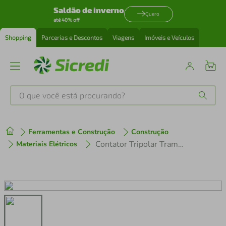
Saldão de inverno
Quero
até 40% off
Shopping
Parcerias e Descontos
Viagens
Imóveis e Veículos
O que você está procurando?
Produtos mais buscados
Ferramentas e Construção
Construção
tenis
1
º
Contator Tripolar Tramontina TRC1-1210 12 A 220 Vca 1NA
Materiais Elétricos
cafeteira
2
º
perfume
3
º